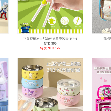
正版授權迪士尼系列兒童學習快(右手)
韓國
NTD 390
特價 NTD 199