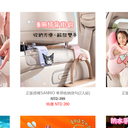
正版授權SANRIO 車用收納掛勾(2入組)
正
NTD 399
特價 NTD 280