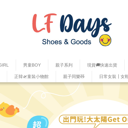
IRL
男童BOY
親子系列
現貨🚚快速出貨
正韓🛫童裝小物館
親子同樂🧸
日常女裝┃女