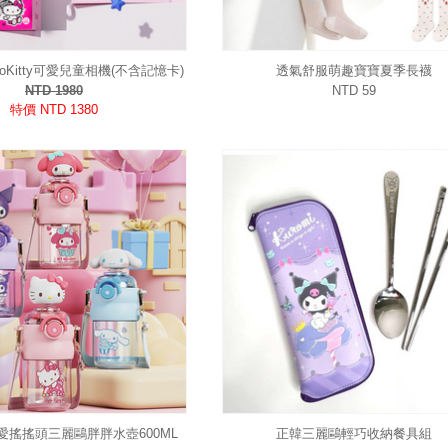
loKitty可愛兒童相機(不含記憶卡)
透氣舒服萌趣寶寶夏季長襪
NTD 1980
NTD 59
特價 NTD 1380
愛搖搖頭三麗鷗胖胖水壺600ML
正韓三麗鷗輕巧收納餐具組