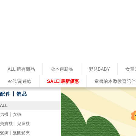
ALL|所有商品
🚀本週新品
嬰兒BABY
女童G
🛫代購|連線
SALE!最新優惠
童書繪本📚教育陪伴
配件┃飾品
ALL
男襪┃女襪
寶寶襪┃兒童襪
髮飾┃髮圈髮夾