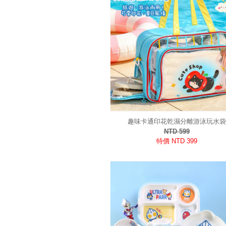
趣味卡通印花乾濕分離游泳玩水袋
NTD 599
特價 NTD 399