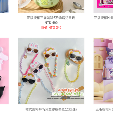
正版授權三麗鷗316不銹鋼兒童碗
正版授權Hel
NTD 490
特價 NTD 349
韓式風格時尚兒童膠框墨鏡(含掛鍊)
正版授權可