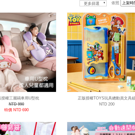
依照
更多篩選
版授權三麗鷗車用U型枕
正版授權TOYS玩具總動員文具
NTD 990
NTD 200
特價 NTD 690