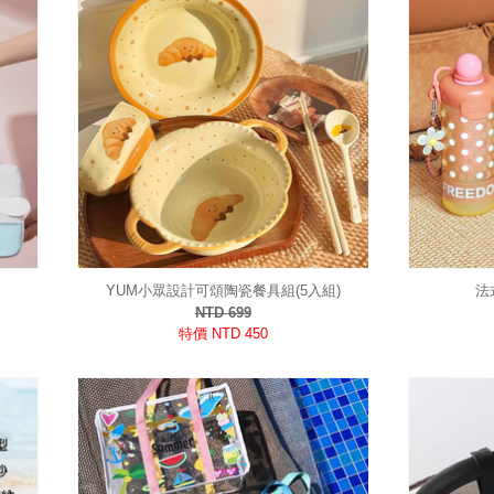
YUM小眾設計可頌陶瓷餐具組(5入組)
法
NTD 699
特價 NTD 450