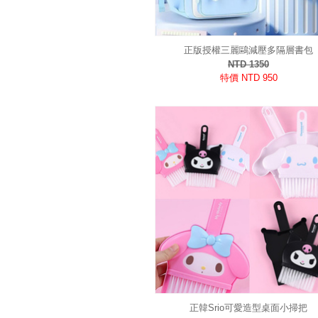
正版授權三麗鷗減壓多隔層書包
NTD 1350
特價 NTD 950
正韓Srio可愛造型桌面小掃把