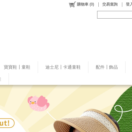
購物車
(
0
)
交易查詢
登入
寶寶鞋┃童鞋
迪士尼┃卡通童鞋
配件┃飾品
鞋