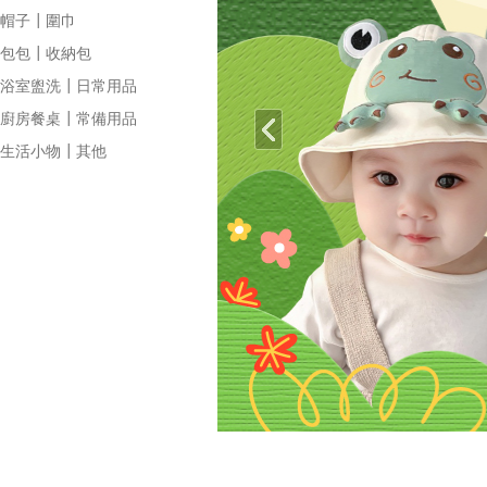
帽子┃圍巾
包包┃收納包
浴室盥洗┃日常用品
廚房餐桌┃常備用品
生活小物┃其他