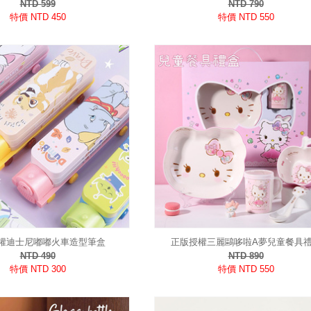
NTD 599
NTD 790
特價 NTD 450
特價 NTD 550
權迪士尼嘟嘟火車造型筆盒
正版授權三麗鷗哆啦A夢兒童餐具
NTD 490
NTD 890
特價 NTD 300
特價 NTD 550