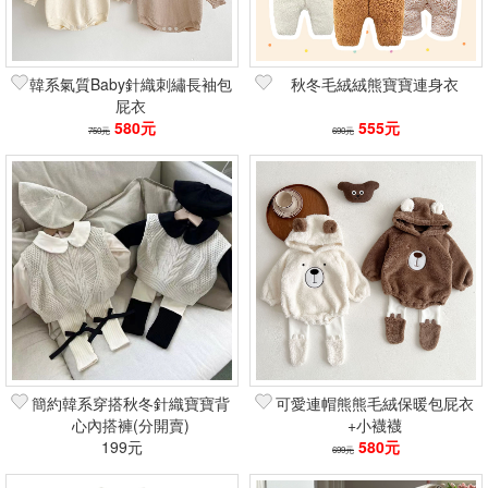
韓系氣質Baby針織刺繡長袖包
秋冬毛絨絨熊寶寶連身衣
屁衣
580元
555元
750元
690元
簡約韓系穿搭秋冬針織寶寶背
可愛連帽熊熊毛絨保暖包屁衣
心內搭褲(分開賣)
+小襪襪
199元
580元
699元