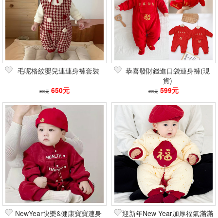
毛呢格紋嬰兒連連身褲套裝
恭喜發財錢進口袋連身褲(現
貨)
650元
599元
800元
699元
NewYear快樂&健康寶寶連身
迎新年New Year加厚福氣滿滿