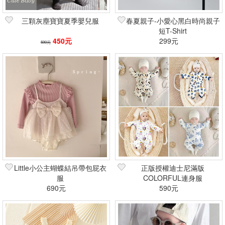
三顆灰塵寶寶夏季嬰兒服
春夏親子-小愛心黑白時尚親子
短T-Shirt
450元
299元
590元
Little小公主蝴蝶結吊帶包屁衣
正版授權迪士尼滿版
服
COLORFUL連身服
690元
590元