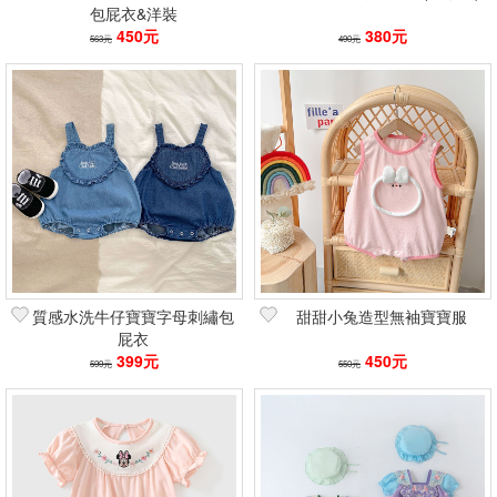
包屁衣&洋裝
450元
380元
563元
490元
質感水洗牛仔寶寶字母刺繡包
甜甜小兔造型無袖寶寶服
屁衣
399元
450元
599元
550元