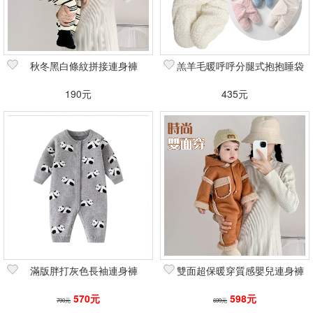
秋冬黑白條紋拼接連身褲
羔羊毛暖呼呼分腿式抱抱睡袋
190元
435元
滿版胖打灰色長袖連身褲
雙面超保暖穿質感嬰兒連身褲
570元
598元
790元
699元