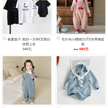
春夏親子-美好一天NICE黑白
毛巾布小櫻桃CUTE吊帶褲套
休閒上衣
裝
349元
690元
890元