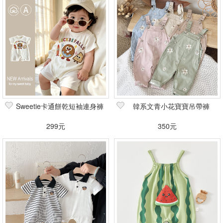
Sweetie卡通餅乾短袖連身褲
韓系文青小花寶寶吊帶褲
299元
350元