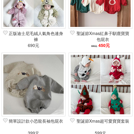
正版迪士尼毛絨人氣角色連身
聖誕節Xmas紅鼻子馴鹿寶寶
褲
包屁衣
690元
450元
590元
簡單設計款小恐龍長袖包屁衣
聖誕節Xmas超可愛寶寶套裝
399元
599元