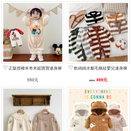
正版授權米奇米妮寶寶連身褲
軟綿綿水貂毛條紋嬰兒連身褲
550元
499元
699元