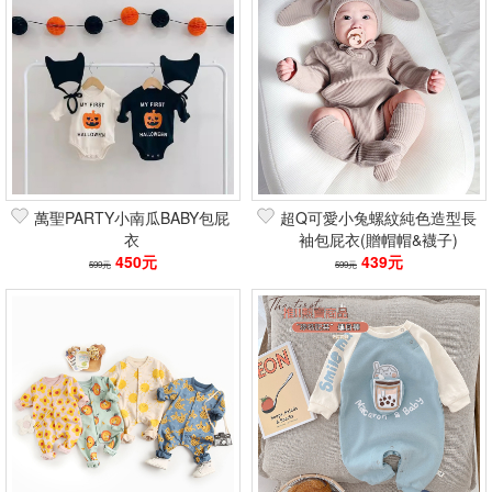
萬聖PARTY小南瓜BABY包屁
超Q可愛小兔螺紋純色造型長
衣
袖包屁衣(贈帽帽&襪子)
450元
439元
599元
599元