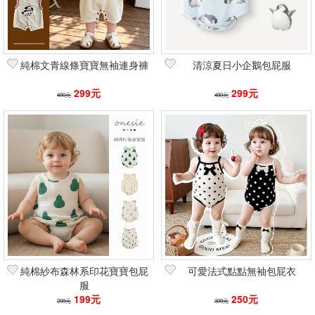
篩選
純棉文青線條寶寶無袖連身褲
清涼夏日小企鵝包屁服
299元
299元
490元
490元
純棉紗布森林系印花寶寶包屁
可愛法式點點無袖包屁衣
服
199元
250元
299元
399元