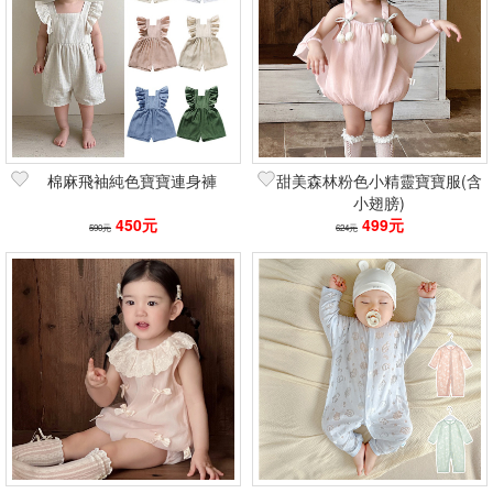
棉麻飛袖純色寶寶連身褲
甜美森林粉色小精靈寶寶服(含
小翅膀)
450元
499元
590元
624元