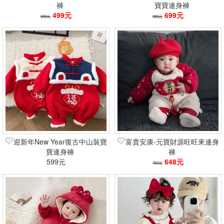
褲
寶寶連身褲
499元
699元
599元
990元
迎新年New Year復古中山裝寶
富貴安康-元寶財源旺旺來連身
寶連身褲
褲
599元
648元
750元