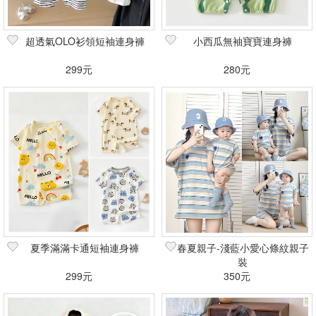
超透氣OLO衫領短袖連身褲
小西瓜無袖寶寶連身褲
299元
280元
夏季滿滿卡通短袖連身褲
春夏親子-淺藍小愛心條紋親子
裝
299元
350元