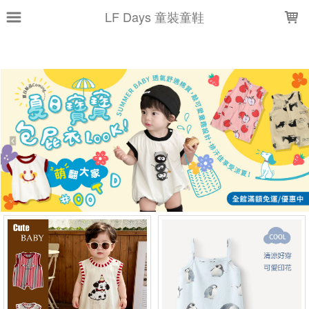
LOADING...
LF Days 童裝童鞋
上架時間
銷售價格
樣式尺寸篩選
全部樣式
粉
藍
白
紅
黃
綠
灰
黑
米
包屁衣
全部尺寸
59
66
70
73
80
90
100
110
120
130