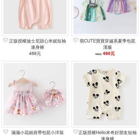
正版授權迪士尼甜心米妮短袖
萌CUTE寶寶穿越系夏季包屁
連身褲
漢服
488元
490元
600元
滿滿小花細肩帶包屁小洋裝
正版授權Hello米奇好朋友短袖
連身褲