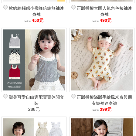
軟綿綿觸感小蜜蜂信鴿無袖連
正版授權大圖人氣角色短袖連
身褲
身褲
450元
490元
590元
599元
甜美可愛自由選配寶寶休閒套
正版授權滿版手繪風米奇與朋
裝
友短袖連身褲
288元
399元
599元