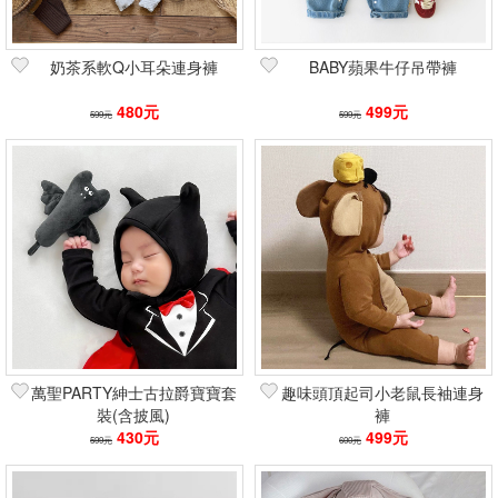
奶茶系軟Q小耳朵連身褲
BABY蘋果牛仔吊帶褲
480元
499元
599元
599元
萬聖PARTY紳士古拉爵寶寶套
趣味頭頂起司小老鼠長袖連身
裝(含披風)
褲
430元
499元
599元
600元