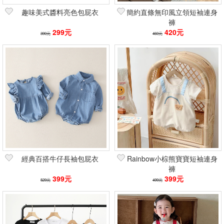
趣味美式醬料亮色包屁衣
簡約直條無印風立領短袖連身
褲
299元
420元
390元
460元
經典百搭牛仔長袖包屁衣
Rainbow小棕熊寶寶短袖連身
褲
399元
399元
529元
499元