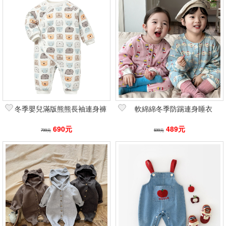
冬季嬰兒滿版熊熊長袖連身褲
軟綿綿冬季防踢連身睡衣
690元
489元
799元
599元