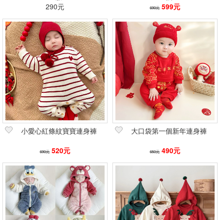
290元
599元
690元
小愛心紅條紋寶寶連身褲
大口袋第一個新年連身褲
520元
490元
690元
650元