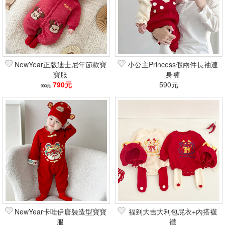
NewYear正版迪士尼年節款寶
小公主Princess假兩件長袖連
寶服
身褲
790元
590元
990元
NewYear卡哇伊唐裝造型寶寶
福到大吉大利包屁衣+內搭襪
服
襪