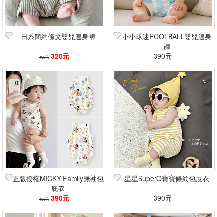
日系簡約條文嬰兒連身褲
小小球迷FOOTBALL嬰兒連身
褲
320元
390元
499元
正版授權MICKY Family無袖包
星星SuperQ寶寶條紋包屁衣
屁衣
390元
390元
450元