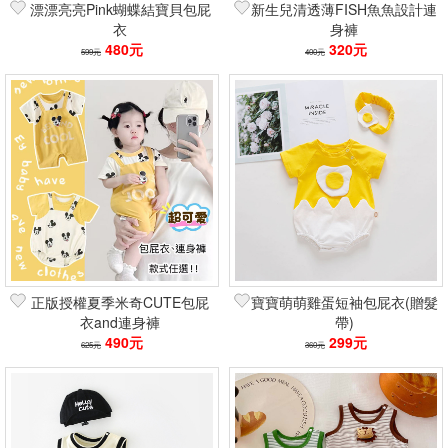
漂漂亮亮Pink蝴蝶結寶貝包屁
新生兒清透薄FISH魚魚設計連
衣
身褲
480元
320元
599元
400元
正版授權夏季米奇CUTE包屁
寶寶萌萌雞蛋短袖包屁衣(贈髮
衣and連身褲
帶)
490元
299元
625元
360元