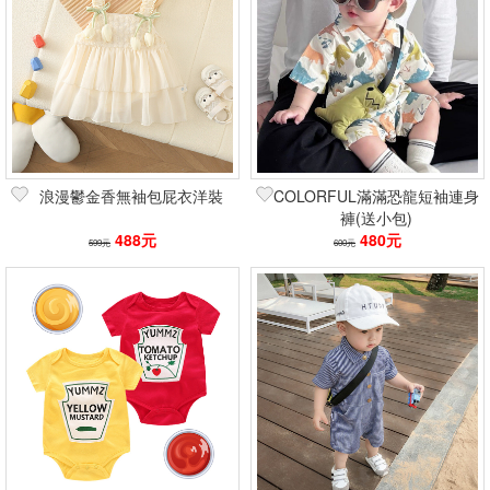
浪漫鬱金香無袖包屁衣洋裝
COLORFUL滿滿恐龍短袖連身
褲(送小包)
488元
480元
599元
600元