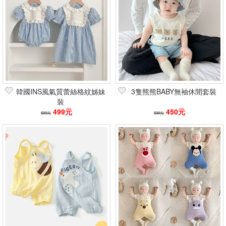
韓國INS風氣質蕾絲格紋姊妹
3隻熊熊BABY無袖休閒套裝
裝
499元
450元
599元
599元