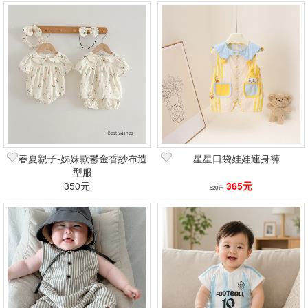
春夏親子-姊妹款鬱金香紗布造
星星口袋娃娃連身褲
型服
350元
365元
520元