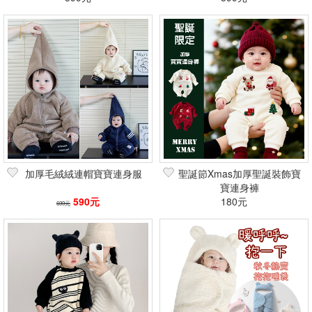
加厚毛絨絨連帽寶寶連身服
聖誕節Xmas加厚聖誕裝飾寶
寶連身褲
590元
180元
699元