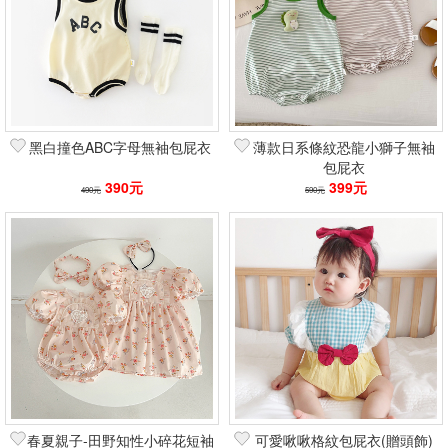
黑白撞色ABC字母無袖包屁衣
薄款日系條紋恐龍小獅子無袖
包屁衣
390元
399元
490元
590元
春夏親子-田野知性小碎花短袖
可愛啾啾格紋包屁衣(贈頭飾)