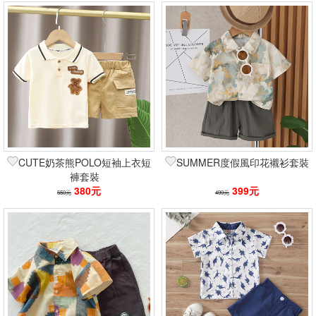
CUTE奶茶熊POLO短袖上衣短
SUMMER度假風印花襯衫套裝
褲套裝
380元
399元
550元
499元