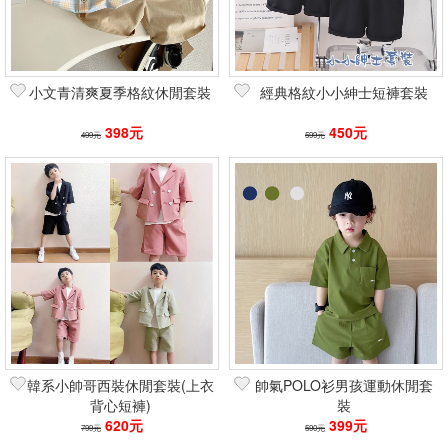
篩選
小文青清爽夏季格紋休閒套裝
經典格紋小小紳士短褲套裝
398元
450元
499元
599元
韓系小帥哥西裝休閒套裝(上衣
帥氣POLO衫男孩運動休閒套
背心短褲)
裝
620元
399元
799元
590元