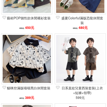
藝術POP個性款休閒襯衫套裝
盛夏Colorful滿版恐龍休閒套
裝
450元
480元
690元
690元
貓咪控滿版喵喵黑白休閒套裝
日系直紋兒童西裝套裝(上衣
+短褲+領帶)
389元
599元
487元