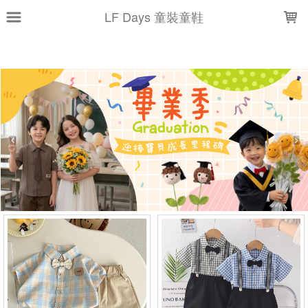
LOADING...
LF Days 童裝童鞋
上架時間
銷售價格
樣式尺寸篩選
全部樣式
黑
綠
粉
黑白
咖啡
上衣+長褲
白
藏青
奶茶
小汽車
全部尺寸
66
73
80
90
100
110
120
130
140
150