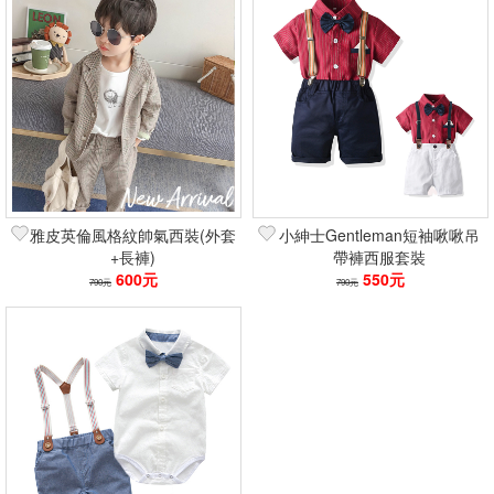
雅皮英倫風格紋帥氣西裝(外套
小紳士Gentleman短袖啾啾吊
+長褲)
帶褲西服套裝
600元
550元
790元
790元