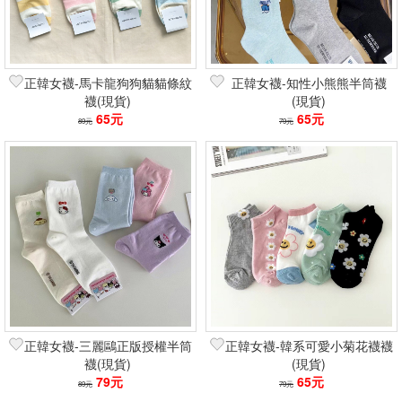
正韓女襪-馬卡龍狗狗貓貓條紋
正韓女襪-知性小熊熊半筒襪
襪(現貨)
(現貨)
65元
65元
89元
79元
正韓女襪-三麗鷗正版授權半筒
正韓女襪-韓系可愛小菊花襪襪
襪(現貨)
(現貨)
79元
65元
89元
79元