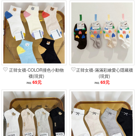
正韓女襪-COLOR撞色小動物
正韓女襪-滿滿彩繪愛心隱藏襪
襪(現貨)
(現貨)
65元
65元
79元
79元