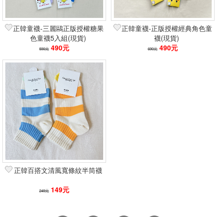
正韓童襪-三麗鷗正版授權糖果
正韓童襪-正版授權經典角色童
色童襪5入組(現貨)
襪(現貨)
490元
490元
590元
690元
正韓百搭文清風寬條紋半筒襪
149元
249元