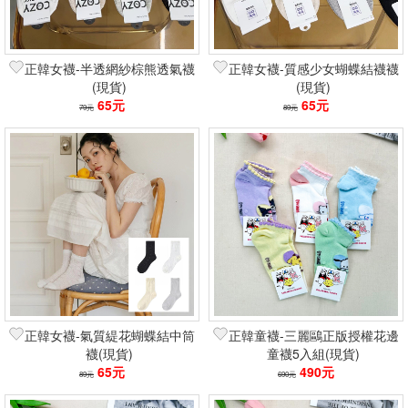
正韓女襪-半透網紗棕熊透氣襪
正韓女襪-質感少女蝴蝶結襪襪
(現貨)
(現貨)
65元
65元
79元
89元
正韓女襪-氣質緹花蝴蝶結中筒
正韓童襪-三麗鷗正版授權花邊
襪(現貨)
童襪5入組(現貨)
65元
490元
89元
690元