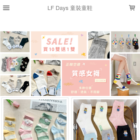
LOADING...
LF Days 童裝童鞋
上架時間
銷售價格
樣式尺寸篩選
全部樣式
A-白
B-米
5入組
C-灰
D-黑
D-藍
B-粉
C-綠
E-黑
C-米花
全部尺寸
12-16CM
22-25CM
篩選