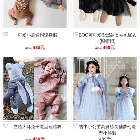
可愛小鹿連帽連身服
BOO可可愛愛黑款長袖包屁衣
(贈帽帽)
485元
490元
590元
650元
立體大耳兔子造型連體衣
雪中小公主高質感長袖夢幻造
型小洋裝
450元
489元
590元