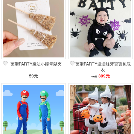
萬聖PARTY魔法小掃帚髮夾
萬聖PARTY壞壞蛀牙寶寶包屁
衣
59元
399元
499元