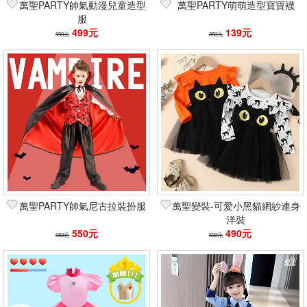
萬聖PARTY帥氣動漫兒童造型
萬聖PARTY萌萌造型寶寶襪
服
499元
139元
690元
250元
萬聖PARTY帥氣尼古拉裝扮服
萬聖變裝-可愛小黑貓網紗連身
洋裝
550元
490元
650元
600元