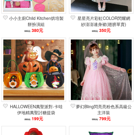
小小主廚Child Kitchen烘培製
星星亮片彩虹COLOR閃耀網
餅扮演組
紗澎澎連身裙(翅膀單賣)
380元
350元
590元
699元
HALLOWEEN萬聖派對-卡哇
夢幻Bling閃亮亮粉色系高級公
伊地精萬聖討糖提袋
主洋裝
199元
799元
350元
990元