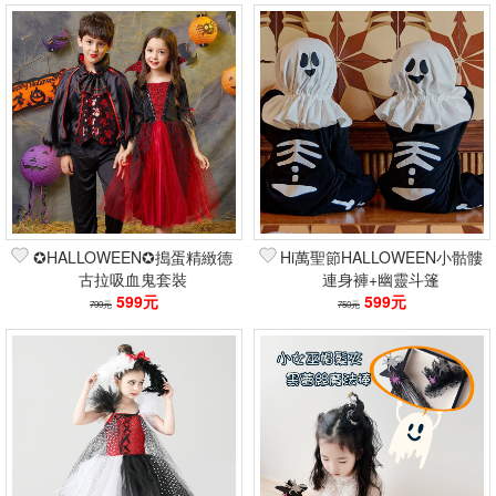
✪HALLOWEEN✪搗蛋精緻德
Hi萬聖節HALLOWEEN小骷髏
古拉吸血鬼套裝
連身褲+幽靈斗篷
599元
599元
799元
750元