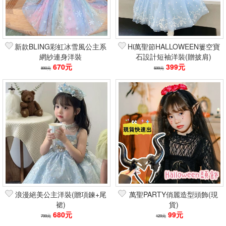
篩選
新款BLING彩虹冰雪風公主系
Hi萬聖節HALLOWEEN簍空寶
網紗連身洋裝
石設計短袖洋裝(贈披肩)
670元
399元
890元
599元
浪漫絕美公主洋裝(贈項鍊+尾
萬聖PARTY俏麗造型頭飾(現
裙)
貨)
680元
99元
799元
129元