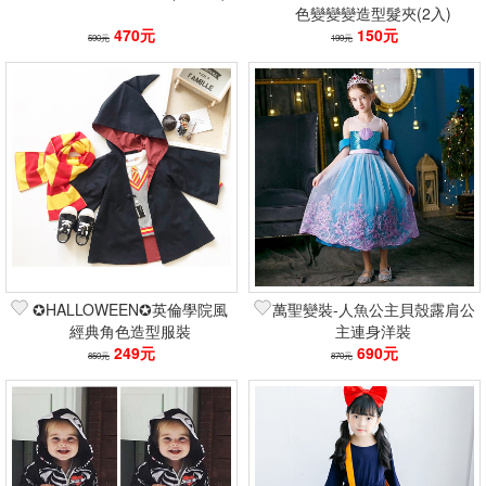
色變變變造型髮夾(2入)
470元
150元
590元
199元
✪HALLOWEEN✪英倫學院風
萬聖變裝-人魚公主貝殼露肩公
經典角色造型服裝
主連身洋裝
249元
690元
850元
870元