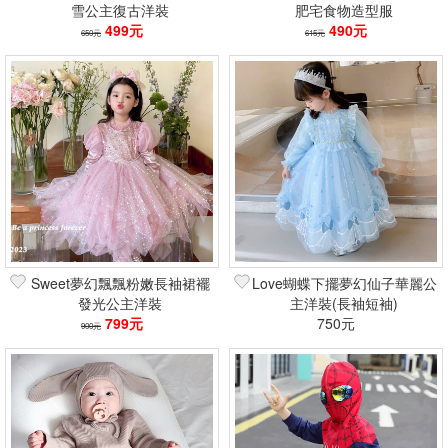
雪公主復古洋裝
肥宅食物造型服
499元
490元
650元
615元
Sweet夢幻飄飄粉嫩長袖裙襬
Love蝴蝶下擺夢幻仙子華麗公
發光公主洋裝
主洋裝(長袖短袖)
799元
750元
900元