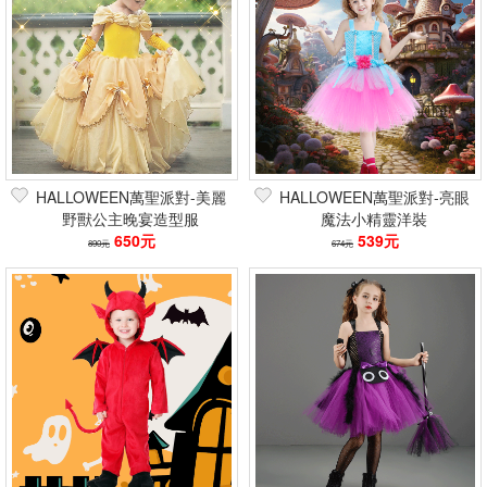
HALLOWEEN萬聖派對-美麗
HALLOWEEN萬聖派對-亮眼
野獸公主晚宴造型服
魔法小精靈洋裝
650元
539元
890元
674元