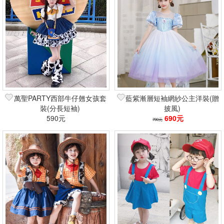
萬聖PARTY西部牛仔翹女孩套
藍紫漸層短袖網紗公主洋裝(贈
裝(分長短袖)
披風)
590元
690元
790元