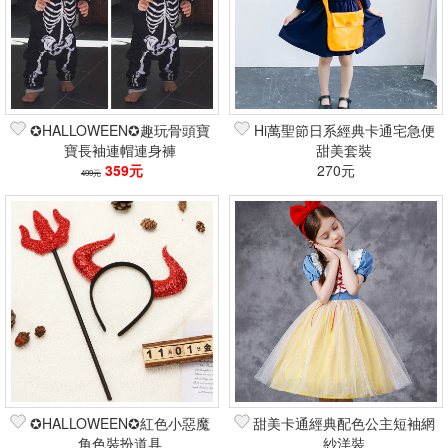
✪HALLOWEEN✪趣玩骨頭寶
Hi萬聖節日系經典卡通宅急便
寶長袖連帽連身褲
甜美套裝
359元
270元
499元
✪HALLOWEEN✪紅色小惡魔
甜美卡通經典配色公主短袖網
角色裝扮道具
紗洋裝