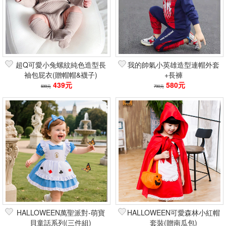
超Q可愛小兔螺紋純色造型長
我的帥氣小英雄造型連帽外套
袖包屁衣(贈帽帽&襪子)
+長褲
439元
580元
599元
790元
HALLOWEEN萬聖派對-萌寶
HALLOWEEN可愛森林小紅帽
貝童話系列(三件組)
套裝(贈南瓜包)