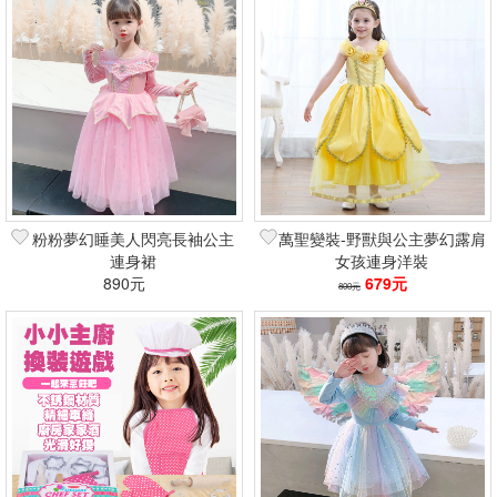
粉粉夢幻睡美人閃亮長袖公主
萬聖變裝-野獸與公主夢幻露肩
連身裙
女孩連身洋裝
890元
679元
800元