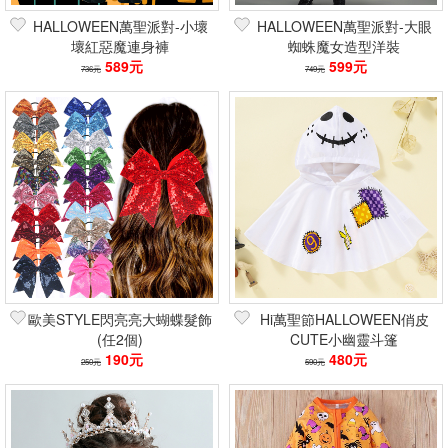
HALLOWEEN萬聖派對-小壞
HALLOWEEN萬聖派對-大眼
壞紅惡魔連身褲
蜘蛛魔女造型洋裝
589元
599元
736元
749元
歐美STYLE閃亮亮大蝴蝶髮飾
Hi萬聖節HALLOWEEN俏皮
(任2個)
CUTE小幽靈斗篷
190元
480元
250元
590元