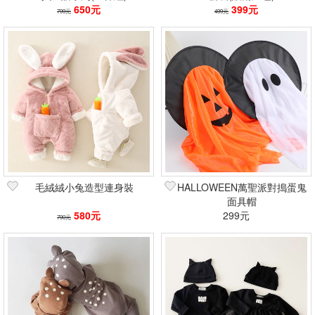
650元
399元
799元
499元
毛絨絨小兔造型連身裝
HALLOWEEN萬聖派對搗蛋鬼
面具帽
580元
299元
790元