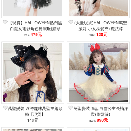
【現貨】HALLOWEEN熱門黑
(大量現貨)HALLOWEEN萬聖
白魔女電影角色扮演服(贈頭
派對-小女巫髮夾+魔法棒
479元
飾)
120元
599元
199元
萬聖變裝-浮誇趣味萬聖主題頭
萬聖變裝-童話白雪公主長袖洋
飾【現貨】
裝(贈髮箍)
149元
890元
1190元