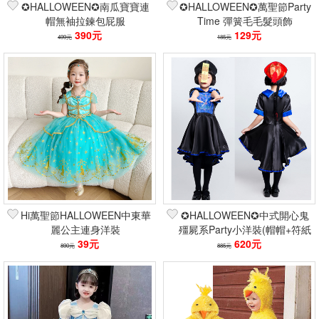
✪HALLOWEEN✪南瓜寶寶連
✪HALLOWEEN✪萬聖節Party
帽無袖拉鍊包屁服
Time 彈簧毛毛髮頭飾
390元
129元
499元
185元
Hi萬聖節HALLOWEEN中東華
✪HALLOWEEN✪中式開心鬼
麗公主連身洋裝
殭屍系Party小洋裝(帽帽+符紙
39元
+洋裝)
620元
890元
885元