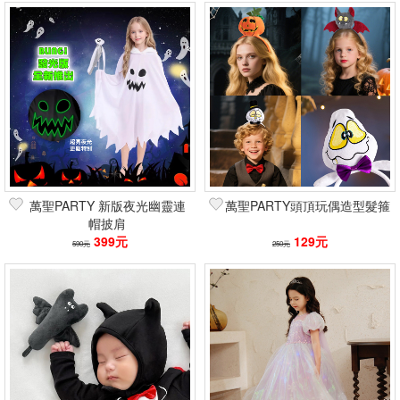
萬聖PARTY 新版夜光幽靈連
萬聖PARTY頭頂玩偶造型髮箍
帽披肩
399元
129元
590元
250元