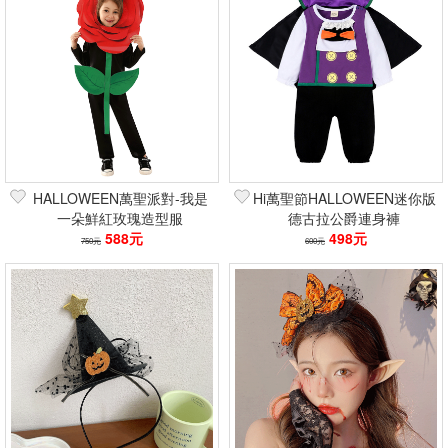
HALLOWEEN萬聖派對-我是
Hi萬聖節HALLOWEEN迷你版
一朵鮮紅玫瑰造型服
德古拉公爵連身褲
588元
498元
750元
600元