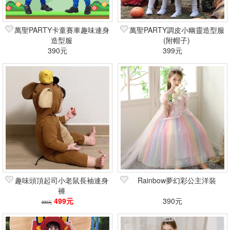
萬聖PARTY卡童賽車趣味連身
萬聖PARTY調皮小幽靈造型服
造型服
(附帽子)
390元
399元
趣味頭頂起司小老鼠長袖連身
Rainbow夢幻彩公主洋裝
褲
499元
390元
600元