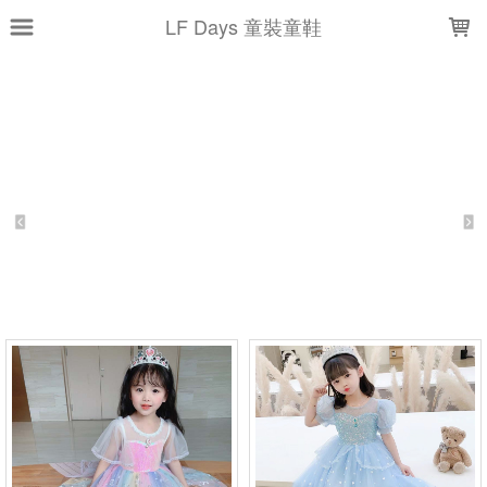
LOADING...
LF Days 童裝童鞋
上架時間
銷售價格
樣式尺寸篩選
全部樣式
藍
粉
黑
橘
白
紫
紅
黃
南瓜
套裝
全部尺寸
66
73
80
90
100
110
120
130
140
150