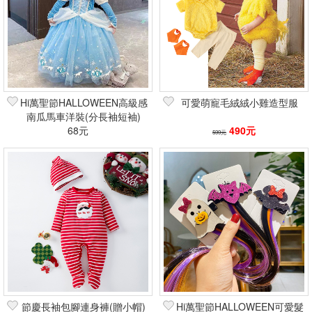
Hi萬聖節HALLOWEEN高級感
可愛萌寵毛絨絨小雞造型服
南瓜馬車洋裝(分長袖短袖)
68元
490元
599元
節慶長袖包腳連身褲(贈小帽)
Hi萬聖節HALLOWEEN可愛髮