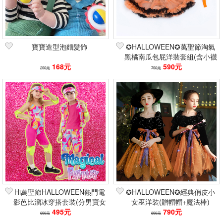
寶寶造型泡麵髮飾
✪HALLOWEEN✪萬聖節淘氣
黑橘南瓜包屁洋裝套組(含小襪
168元
配件)
590元
290元
790元
Hi萬聖節HALLOWEEN熱門電
✪HALLOWEEN✪經典俏皮小
影芭比溜冰穿搭套裝(分男寶女
女巫洋裝(贈帽帽+魔法棒)
495元
寶)
790元
690元
890元