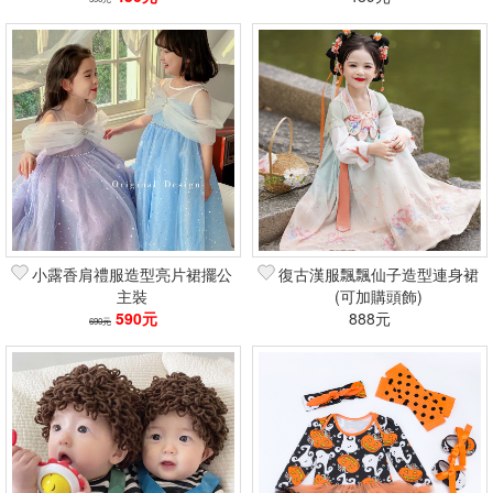
小露香肩禮服造型亮片裙擺公
復古漢服飄飄仙子造型連身裙
主裝
(可加購頭飾)
590元
888元
690元