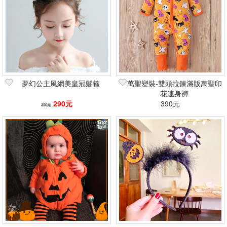
夢幻公主風網美皇冠髮箍
萬聖變裝-雙頭拉鍊滿版萬聖印
花連身褲
290元
390元
390元