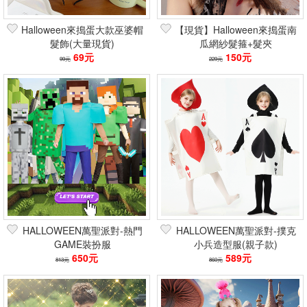
Halloween來搗蛋大款巫婆帽
【現貨】Halloween來搗蛋南
髮飾(大量現貨)
瓜網紗髮箍+髮夾
69元
150元
99元
229元
HALLOWEEN萬聖派對-熱門
HALLOWEEN萬聖派對-撲克
GAME裝扮服
小兵造型服(親子款)
650元
589元
813元
860元