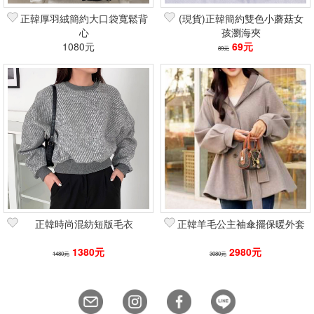
正韓厚羽絨簡約大口袋寬鬆背
(現貨)正韓簡約雙色小蘑菇女
心
孩瀏海夾
1080元
69元
89元
正韓時尚混紡短版毛衣
正韓羊毛公主袖傘擺保暖外套
1380元
2980元
1480元
3080元