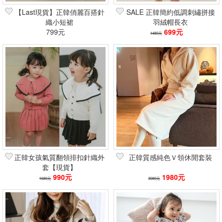
【Last現貨】正韓俏麗百搭針
SALE 正韓簡約低調刺繡拼接
織小短裙
羽絨帽長衣
799元
699元
1480元
正韓女孩氣質翻領排扣針織外
正韓質感純色Ｖ領休閒套裝
套【現貨】
990元
1980元
1680元
3080元