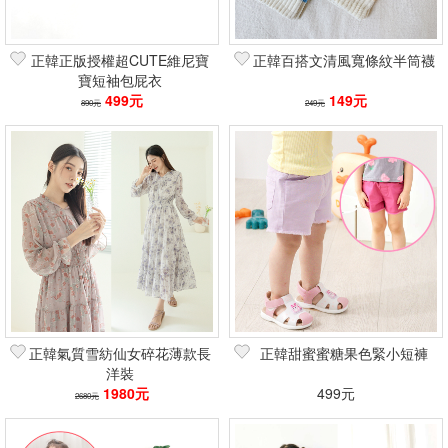
正韓正版授權超CUTE維尼寶
正韓百搭文清風寬條紋半筒襪
寶短袖包屁衣
499元
149元
890元
249元
正韓氣質雪紡仙女碎花薄款長
正韓甜蜜蜜糖果色緊小短褲
洋裝
1980元
499元
2680元