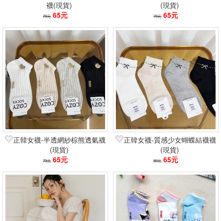
襪(現貨)
(現貨)
65元
65元
79元
79元
正韓女襪-半透網紗棕熊透氣襪
正韓女襪-質感少女蝴蝶結襪襪
(現貨)
(現貨)
65元
65元
79元
89元