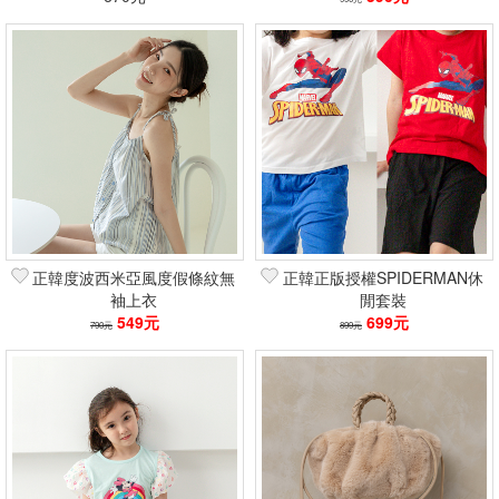
正韓度波西米亞風度假條紋無
正韓正版授權SPIDERMAN休
袖上衣
閒套裝
549元
699元
790元
899元