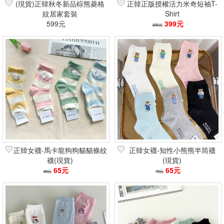
(現貨)正韓秋冬新品棕熊菱格
正韓正版授權活力米奇短袖T-
紋居家套裝
Shirt
599元
399元
690元
正韓女襪-馬卡龍狗狗貓貓條紋
正韓女襪-知性小熊熊半筒襪
襪(現貨)
(現貨)
65元
65元
89元
79元