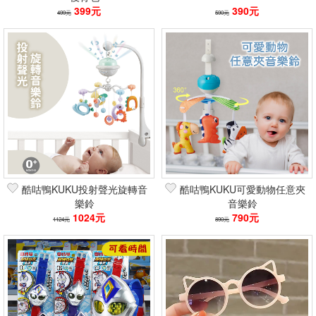
399元
390元
499元
590元
酷咕鴨KUKU投射聲光旋轉音
酷咕鴨KUKU可愛動物任意夾
樂鈴
音樂鈴
1024元
790元
1124元
890元