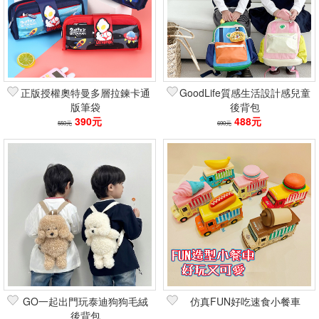
正版授權奧特曼多層拉鍊卡通
GoodLife質感生活設計感兒童
版筆袋
後背包
390元
488元
550元
690元
GO一起出門玩泰迪狗狗毛絨
仿真FUN好吃速食小餐車
後背包