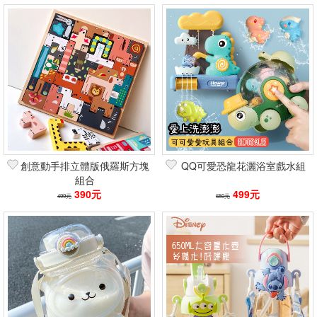
創意動手排立體版俄羅斯方塊
QQ可愛恐龍花灑浴室戲水組
組合
390元
499元
499元
650元