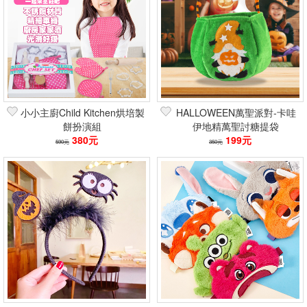
小小主廚Child Kitchen烘培製
HALLOWEEN萬聖派對-卡哇
餅扮演組
伊地精萬聖討糖提袋
380元
199元
590元
350元