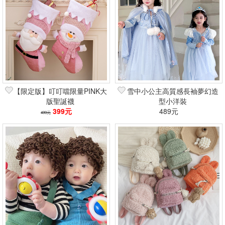
【限定版】叮叮噹限量PINK大
雪中小公主高質感長袖夢幻造
版聖誕襪
型小洋裝
399元
489元
499元