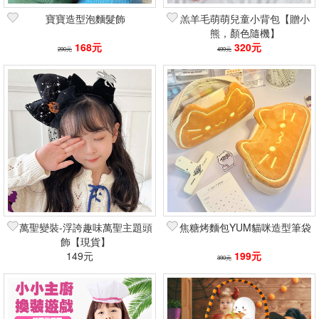
寶寶造型泡麵髮飾
羔羊毛萌萌兒童小背包【贈小
熊，顏色隨機】
168元
320元
290元
499元
萬聖變裝-浮誇趣味萬聖主題頭
焦糖烤麵包YUM貓咪造型筆袋
飾【現貨】
149元
199元
390元