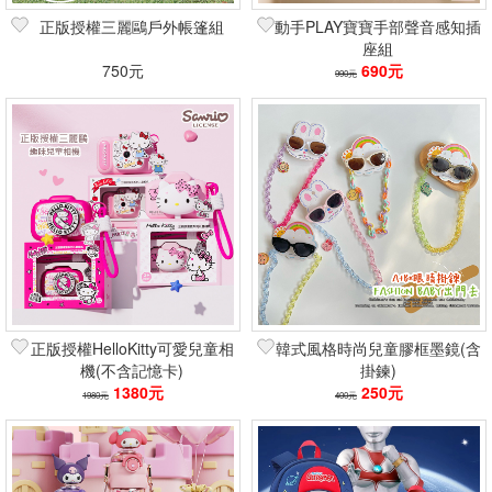
正版授權三麗鷗戶外帳篷組
動手PLAY寶寶手部聲音感知插
座組
750元
690元
990元
正版授權HelloKitty可愛兒童相
韓式風格時尚兒童膠框墨鏡(含
機(不含記憶卡)
掛鍊)
1380元
250元
1980元
400元