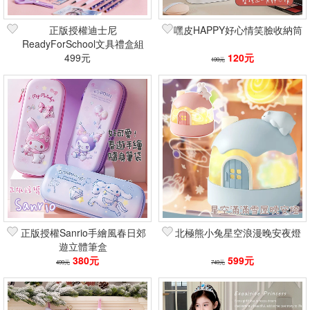
正版授權迪士尼
嘿皮HAPPY好心情笑臉收納筒
ReadyForSchool文具禮盒組
499元
120元
199元
正版授權Sanrio手繪風春日郊
北極熊小兔星空浪漫晚安夜燈
遊立體筆盒
380元
599元
499元
749元