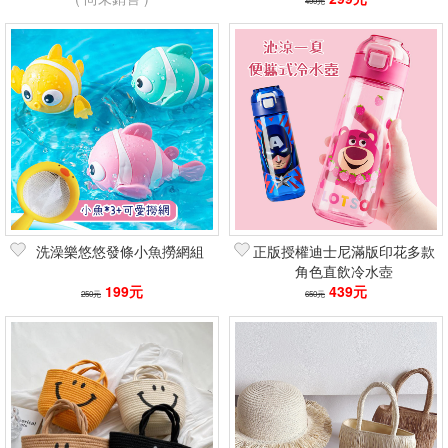
499元
洗澡樂悠悠發條小魚撈網組
正版授權迪士尼滿版印花多款
角色直飲冷水壺
199元
439元
250元
650元