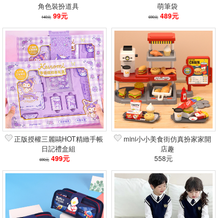
角色裝扮道具
萌筆袋
99元
489元
140元
690元
正版授權三麗鷗HOT精緻手帳
mini小小美食街仿真扮家家開
日記禮盒組
店趣
499元
558元
690元