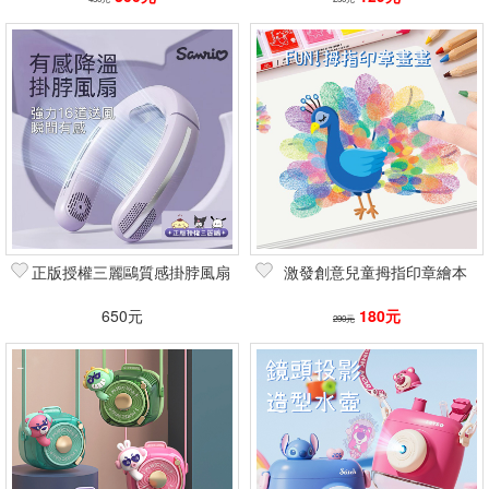
正版授權三麗鷗質感掛脖風扇
激發創意兒童拇指印章繪本
650元
180元
290元