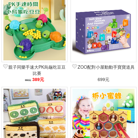
親子同樂手速大PK烏龜吃豆豆
ZOO配對小屋動動手寶寶道具
比賽
389元
699元
550元