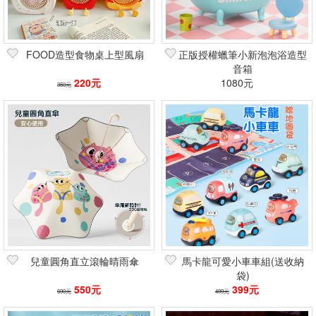
FOOD造型食物桌上型風扇
正版授權蠟筆小新泡泡浴造型
音箱
220元
1080元
350元
兒童圓角直立滾輪晴雨傘
馬卡龍可愛小車車組(送收納
袋)
550元
399元
690元
499元