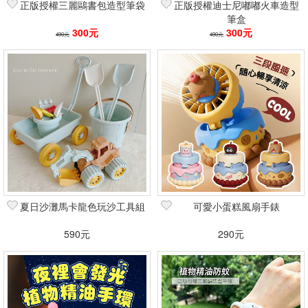
正版授權三麗鷗書包造型筆袋
正版授權迪士尼嘟嘟火車造型
筆盒
300元
300元
490元
490元
夏日沙灘馬卡龍色玩沙工具組
可愛小蛋糕風扇手錶
590元
290元