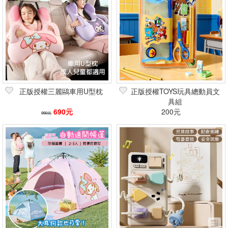
篩選
正版授權三麗鷗車用U型枕
正版授權TOYS玩具總動員文
具組
690元
200元
990元