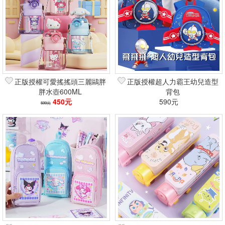
正版授權可愛搖搖頭三麗鷗胖
正版授權超人力霸王幼兒造型
胖水壺600ML
背包
450元
590元
599元