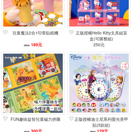
兒童魔法2合1印章貼紙機
正版授權Hello Kitty文具組盲
盒(可購整組)
189元
250元
299元
FUN趣味益智兒童磁力拼圖
正版授權迪士尼系列螢光美甲
貼(5款組)
300元
129元
450元
250元