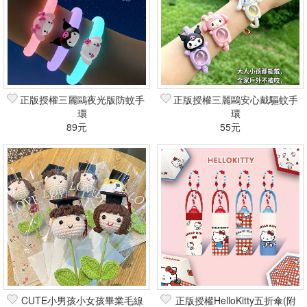
正版授權三麗鷗夜光版防蚊手
正版授權三麗鷗安心戴驅蚊手
環
環
89元
55元
CUTE小男孩小女孩畢業毛線
正版授權HelloKitty五折傘(附