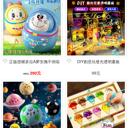
正版授權多拉A夢安撫不倒翁
DIY創意玩發光透明畫板
290元
99元
490元