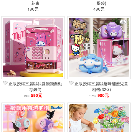
花束
提袋)
190元
490元
正版授權三麗鷗我愛錢錢自動
正版授權三麗鷗趣味翻蓋兒童
存錢筒
相機(32G)
590元
900元
780元
1125元