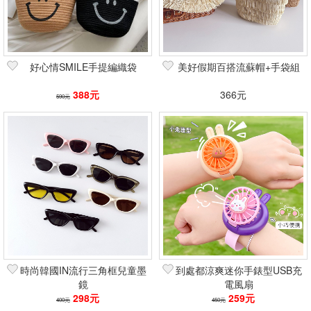
好心情SMILE手提編織袋
美好假期百搭流蘇帽+手袋組
388元
366元
590元
時尚韓國IN流行三角框兒童墨
到處都涼爽迷你手錶型USB充
鏡
電風扇
298元
259元
400元
450元