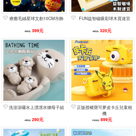
療癒毛絨星球文創10CM吊飾
FUN益智磁吸彩球木質迷宮
399元
320元
499元
450元
洗澎澎囉水上漂漂水獺母子組
正版授權寶可夢皮卡丘兒童相
機
290元
899元
490元
1124元