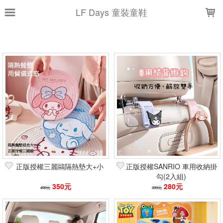
LOADING...
LF Days 童裝童鞋
上架時間
銷售價格
樣式尺寸篩選
全部樣式
藍
黃
粉
紅
大耳狗
美樂蒂
酷洛米
綠
紫
白
正版授權三麗鷗隔熱墊大+小
正版授權SANRIO 車用收納掛
全部尺寸
2入組
90
100
110
勾(2入組)
500ml
650ml
粉
高x厚(36x13)
綠
350元
280元
499元
399元
藍