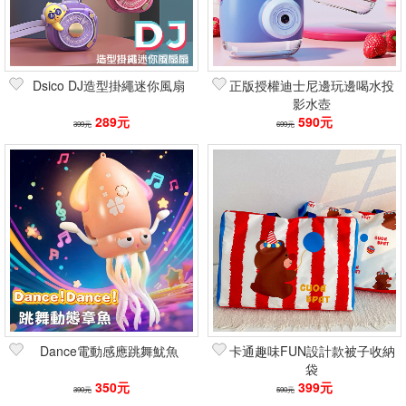
Dsico DJ造型掛繩迷你風扇
正版授權迪士尼邊玩邊喝水投
影水壺
289元
590元
399元
699元
Dance電動感應跳舞魷魚
卡通趣味FUN設計款被子收納
袋
350元
399元
390元
590元