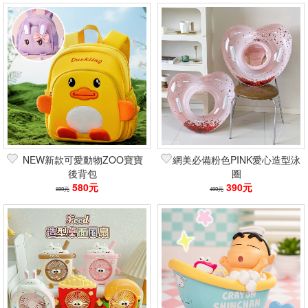
NEW新款可愛動物ZOO寶寶
網美必備粉色PINK愛心造型泳
後背包
圈
580元
390元
699元
499元