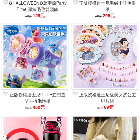
✪HALLOWEEN✪萬聖節Party
正版授權迪士尼毛絨卡哇伊眼
Time 彈簧毛毛髮頭飾
罩
129元
299元
185元
499元
正版授權迪士尼CUTE立體造
正版授權迪士尼愛美女孩公主
型手持泡泡槍
甲片組
450元
89元
600元
150元