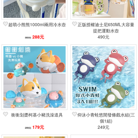
超萌小熊熊1000ml兩用冷水壺
正版授權迪士尼650ML大容量
提把運動水壺
288元
490元
360元
衝衝划槳柯基小豬洗澡道具
仰泳小青蛙悠閒發條戲水組(三
個1組)
179元
249元
299元