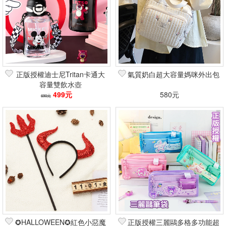
正版授權迪士尼Tritan卡通大
氣質奶白超大容量媽咪外出包
容量雙飲水壺
499元
580元
690元
✪HALLOWEEN✪紅色小惡魔
正版授權三麗鷗多格多功能超