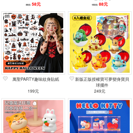
58元
88元
88元
150元
萬聖PARTY趣味紋身貼紙
新版正版授權寶可夢變身寶貝
球擺件
199元
249元