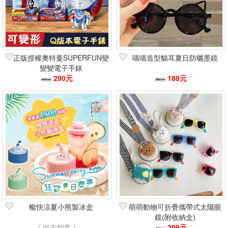
正版授權奧特曼SUPERFUN變
喵喵造型貓耳夏日防曬墨鏡
變變電子手錶
290元
188元
490元
350元
暢快涼夏小熊製冰盒
萌萌動物可折疊攜帶式太陽眼
鏡(附收納盒)
( 尚未銷售 )
299元