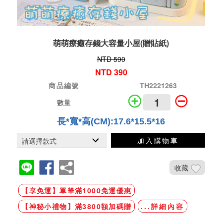
萌萌療癒存錢大容量小屋(贈貼紙)
NTD 590
NTD 390
商品編號
TH2221263
數量
長*寬*高(CM):
17.6*15.5*16
加入購物車
收藏
【享免運】單筆滿1000免運優惠
【神秘小禮物】滿3800額加碼贈
...詳細內容