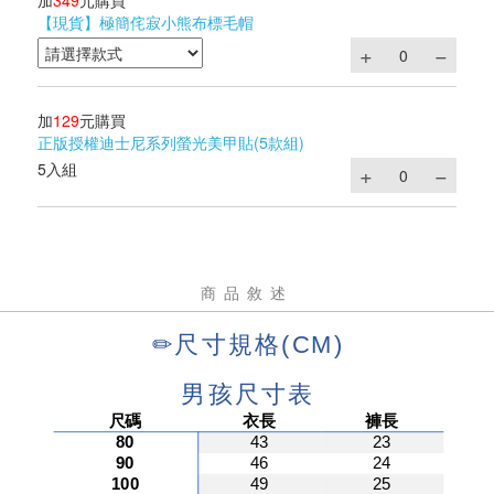
加
349
元購買
【現貨】極簡侘寂小熊布標毛帽
加
129
元購買
正版授權迪士尼系列螢光美甲貼(5款組)
5入組
商品敘述