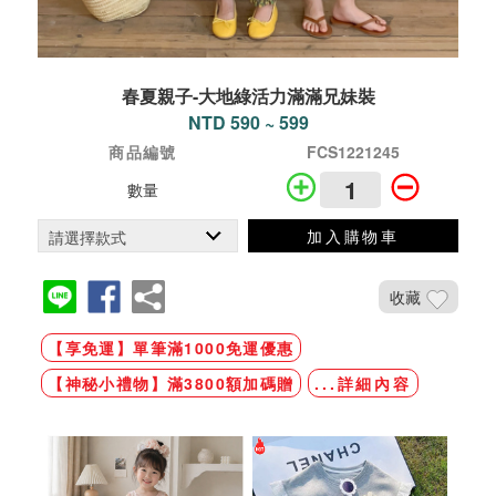
春夏親子-大地綠活力滿滿兄妹裝
NTD 590 ~ 599
商品編號
FCS1221245
數量
加入購物車
收藏
【享免運】單筆滿1000免運優惠
【神秘小禮物】滿3800額加碼贈
...詳細內容