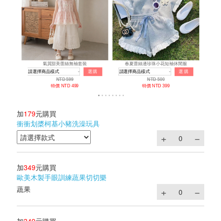
加
179
元購買
衝衝划槳柯基小豬洗澡玩具
加
349
元購買
歐美木製手眼訓練蔬果切切樂
蔬果