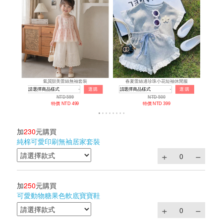
加
230
元購買
純棉可愛印刷無袖居家套裝
加
250
元購買
可愛動物糖果色軟底寶寶鞋