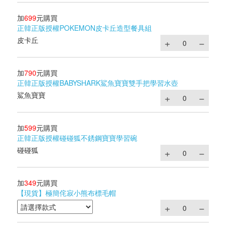
加
699
元購買
正韓正版授權POKEMON皮卡丘造型餐具組
皮卡丘
加
790
元購買
正韓正版授權BABYSHARK鯊魚寶寶雙手把學習水壺
鯊魚寶寶
加
599
元購買
正韓正版授權碰碰狐不銹鋼寶寶學習碗
碰碰狐
加
349
元購買
【現貨】極簡侘寂小熊布標毛帽