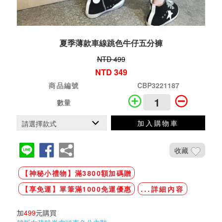
夏季薄款車線跳色牛仔五分褲
NTD 499
NTD 349
商品編號
CBP3221187
數量
加入購物車
收藏
【神秘小禮物】滿3800額加碼贈
【享免運】單筆滿1000免運優惠
...詳細內容
加
499
元購買