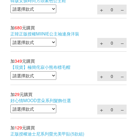
韓版女孩時尚方頭素色公主鞋
加
680
元購買
正韓正版授權MIINIE公主袖連身洋裝
加
349
元購買
【現貨】極簡侘寂小熊布標毛帽
加
29
元購買
好心情MOOD雲朵系列髮飾任選
加
129
元購買
正版授權迪士尼系列螢光美甲貼(5款組)