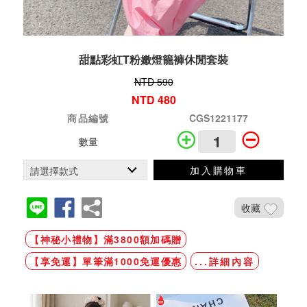
甜點彩虹T粉嫩燈籠褲休閒套裝
NTD 590
NTD 480
商品編號
CGS1221177
數量
加入購物車
收藏
【神秘小禮物】滿3800額加碼贈
【享免運】單筆滿1000免運優惠
...詳細內容