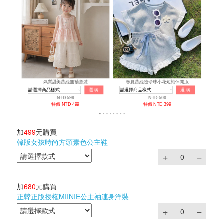
加
499
元購買
韓版女孩時尚方頭素色公主鞋
加
680
元購買
正韓正版授權MIINIE公主袖連身洋裝