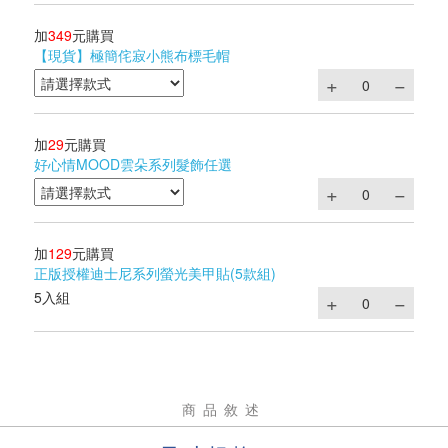
加
349
元購買
【現貨】極簡侘寂小熊布標毛帽
加
29
元購買
好心情MOOD雲朵系列髮飾任選
加
129
元購買
正版授權迪士尼系列螢光美甲貼(5款組)
5入組
商品敘述