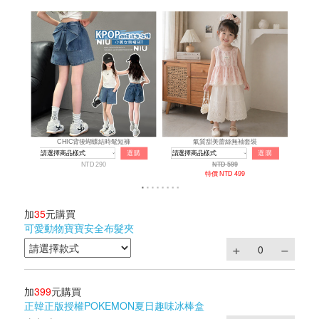
加
35
元購買
可愛動物寶寶安全布髮夾
加
399
元購買
正韓正版授權POKEMON夏日趣味冰棒盒