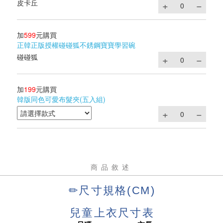
皮卡丘
加
599
元購買
正韓正版授權碰碰狐不銹鋼寶寶學習碗
碰碰狐
加
199
元購買
韓版同色可愛布髮夾(五入組)
商品敘述