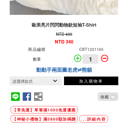
歐美亮片閃閃動物款短袖T-Shirt
NTD 490
NTD 340
商品編號
CBT1221165
數量
動動手兩面圖老虎⇌熊貓
加入購物車
收藏
【享免運】單筆滿1000免運優惠
【神秘小禮物】滿3800額加碼贈
...詳細內容