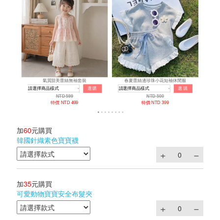
加
60
元購買
韓國針織素色寶寶襪
加
35
元購買
可愛動物寶寶安全布髮夾