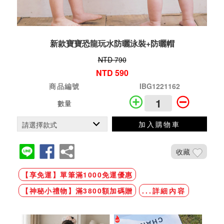
新款寶寶恐龍玩水防曬泳裝+防曬帽
NTD 790
NTD 590
商品編號
IBG1221162
數量
加入購物車
收藏
【享免運】單筆滿1000免運優惠
【神秘小禮物】滿3800額加碼贈
...詳細內容