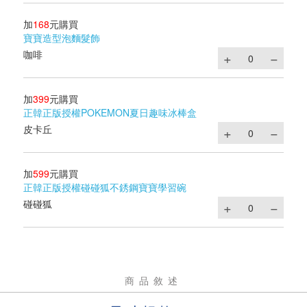
加
168
元購買
寶寶造型泡麵髮飾
咖啡
加
399
元購買
正韓正版授權POKEMON夏日趣味冰棒盒
皮卡丘
加
599
元購買
正韓正版授權碰碰狐不銹鋼寶寶學習碗
碰碰狐
商品敘述