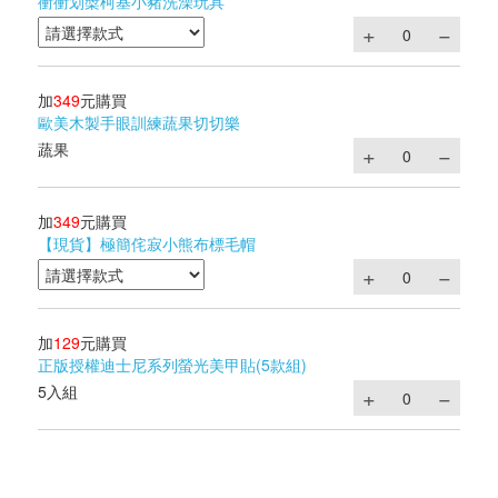
衝衝划槳柯基小豬洗澡玩具
加
349
元購買
歐美木製手眼訓練蔬果切切樂
蔬果
加
349
元購買
【現貨】極簡侘寂小熊布標毛帽
加
129
元購買
正版授權迪士尼系列螢光美甲貼(5款組)
5入組