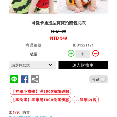
可愛卡通造型寶寶拍照包屁衣
NTD 490
NTD 349
商品編號
IBB1221121
數量
加入購物車
收藏
【神秘小禮物】滿3800額加碼贈
【享免運】單筆滿1000免運優惠
...詳細內容
加
179
元購買