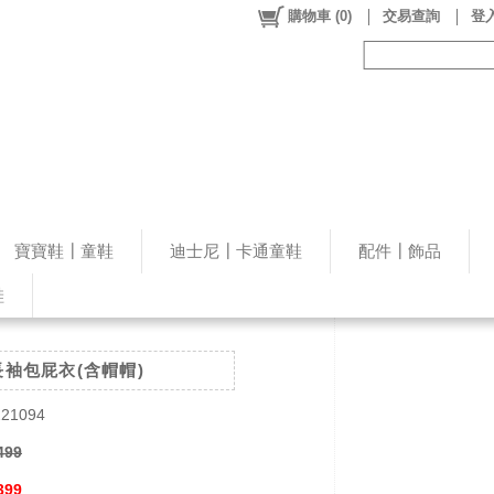
購物車
(
0
)
交易查詢
登入
寶寶鞋┃童鞋
迪士尼┃卡通童鞋
配件┃飾品
鞋
袖包屁衣(含帽帽)
221094
499
399