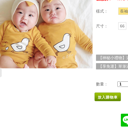
樣式：
長袖
尺寸：
66
【神秘小禮物】滿
【享免運】單筆滿
數量：
放入購物車