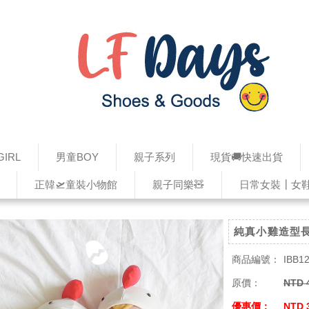
IRL
男童BOY
親子系列
現貨🚚快速出貨
正韓🛫童裝小物館
親子同樂🧸
日常女裝┃女
純真小雞造型長
商品編號：
IBB1
原價：
NTD 
優惠價：
NTD 