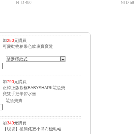
加
250
元購買
可愛動物糖果色軟底寶寶鞋
請選擇款式
加
790
元購買
正韓正版授權BABYSHARK鯊魚寶
寶雙手把學習水壺
鯊魚寶寶
加
349
元購買
【現貨】極簡侘寂小熊布標毛帽