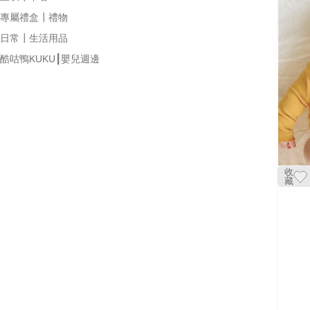
專屬禮盒┃禮物
日常┃生活用品
酷咕鴨KUKU┃嬰兒週邊
收
藏