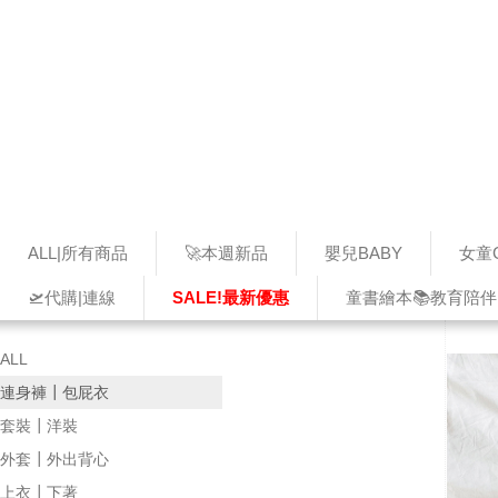
ALL|所有商品
🚀本週新品
嬰兒BABY
女童G
🛫代購|連線
SALE!最新優惠
童書繪本📚教育陪伴
ALL
連身褲┃包屁衣
套裝┃洋裝
外套┃外出背心
上衣┃下著