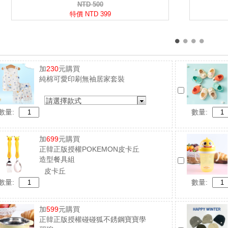
加
230
元購買
純棉可愛印刷無袖居家套裝
請選擇款式
數量:
數量:
加
699
元購買
正韓正版授權POKEMON皮卡丘
造型餐具組
皮卡丘
數量:
數量:
加
599
元購買
正韓正版授權碰碰狐不銹鋼寶寶學