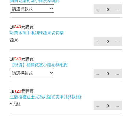
衝衝划槳柯基小豬洗澡玩具
加
349
元購買
歐美木製手眼訓練蔬果切切樂
蔬果
加
349
元購買
【現貨】極簡侘寂小熊布標毛帽
加
129
元購買
正版授權迪士尼系列螢光美甲貼(5款組)
5入組