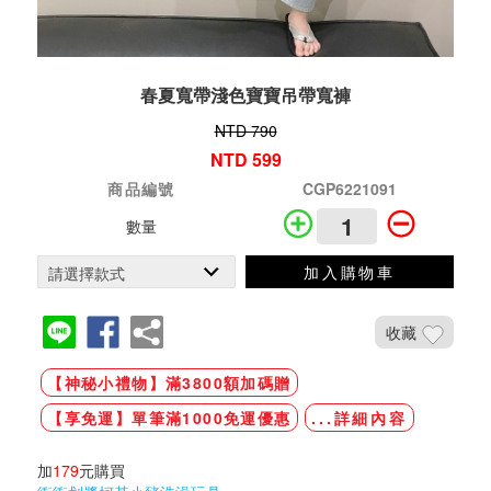
春夏寬帶淺色寶寶吊帶寬褲
NTD 790
NTD 599
商品編號
CGP6221091
數量
加入購物車
收藏
【神秘小禮物】滿3800額加碼贈
【享免運】單筆滿1000免運優惠
...詳細內容
加
179
元購買