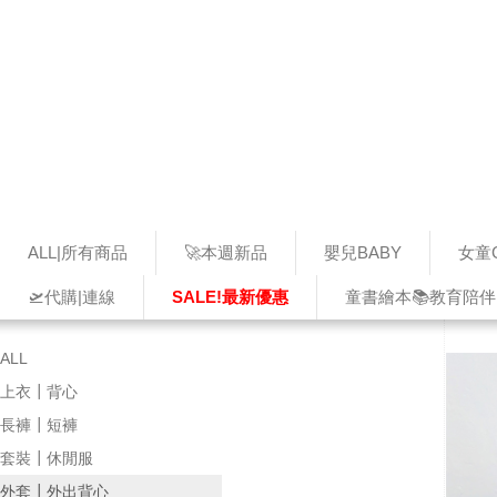
ALL|所有商品
🚀本週新品
嬰兒BABY
女童G
🛫代購|連線
SALE!最新優惠
童書繪本📚教育陪伴
ALL
上衣┃背心
長褲┃短褲
套裝┃休閒服
外套┃外出背心