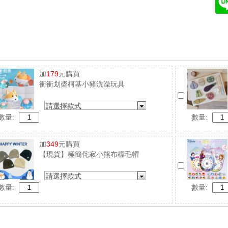
加
179
元購買
衝衝划槳柯基小豬洗澡玩具
請選擇款式
數量:
數量:
加
349
元購買
【現貨】極簡侘寂小熊布標毛帽
請選擇款式
數量:
數量: