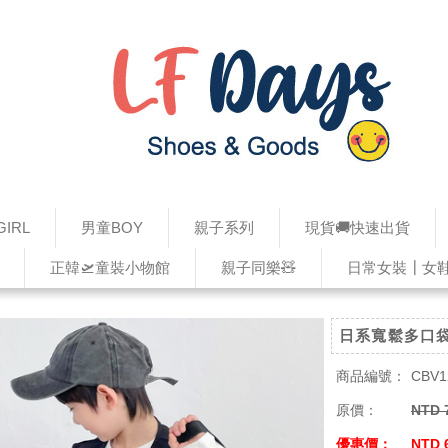
IRL
男童BOY
親子系列
現貨🚚快速出貨
正韓🛫童裝小物館
親子同樂🧸
日常女裝┃女
日系寬鬆多口
商品編號：
CBV1
原價：
NTD 
優惠價：
NTD 