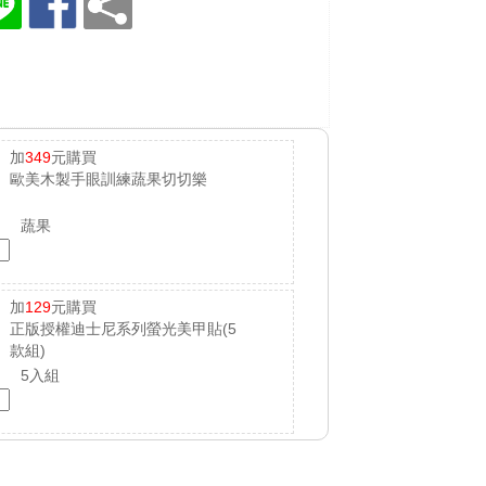
加
349
元購買
歐美木製手眼訓練蔬果切切樂
蔬果
加
129
元購買
正版授權迪士尼系列螢光美甲貼(5
款組)
5入組