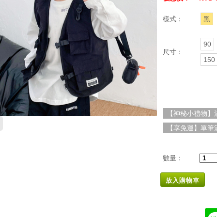
樣式：
黑
90
尺寸：
150
【神秘小禮物】滿
【享免運】單筆滿
數量：
放入購物車