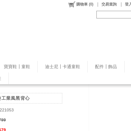
購物車
(
0
)
交易查詢
登入
寶寶鞋┃童鞋
迪士尼┃卡通童鞋
配件┃飾品
鞋
袋工業風黑背心
221053
799
679