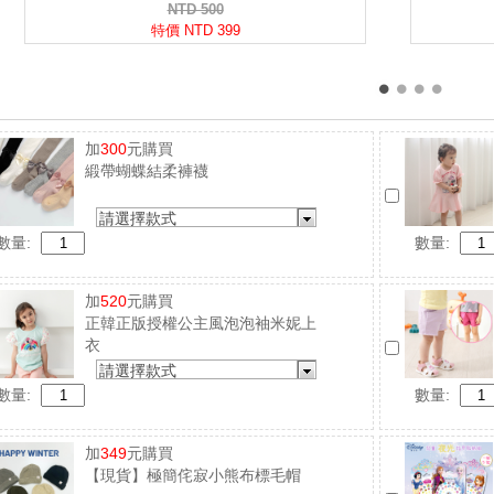
加
300
元購買
緞帶蝴蝶結柔褲襪
請選擇款式
數量:
數量:
加
520
元購買
正韓正版授權公主風泡泡袖米妮上
衣
請選擇款式
數量:
數量:
加
349
元購買
【現貨】極簡侘寂小熊布標毛帽