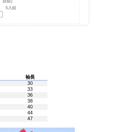
款組)
5入組