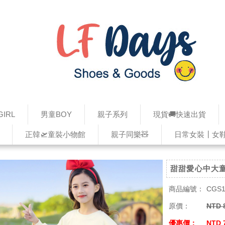
IRL
男童BOY
親子系列
現貨🚚快速出貨
正韓🛫童裝小物館
親子同樂🧸
日常女裝┃女
甜甜愛心中大
商品編號：
CGS1
原價：
NTD 
優惠價：
NTD 