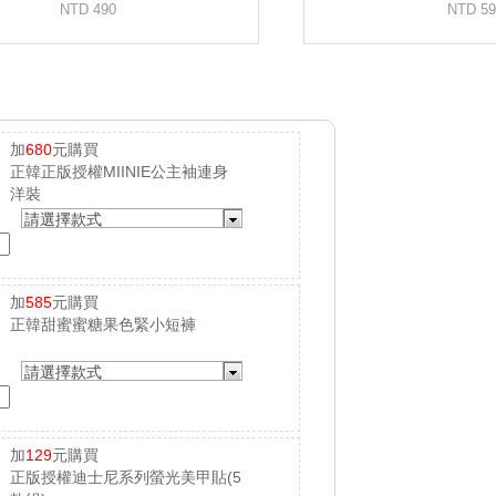
加
680
元購買
正韓正版授權MIINIE公主袖連身
洋裝
請選擇款式
加
585
元購買
正韓甜蜜蜜糖果色緊小短褲
請選擇款式
加
129
元購買
正版授權迪士尼系列螢光美甲貼(5