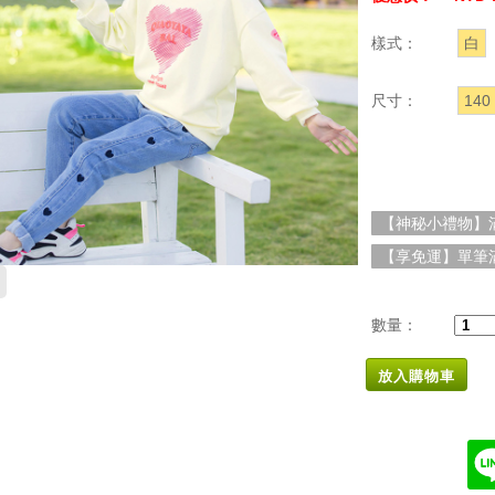
樣式：
白
尺寸：
140
【神秘小禮物】滿
【享免運】單筆滿
數量：
放入購物車