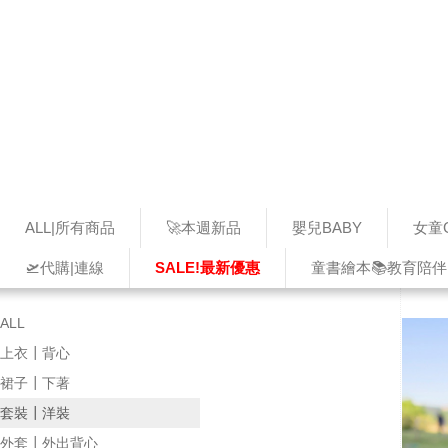
ALL|所有商品
🚀本週新品
嬰兒BABY
女童G
🛫代購|連線
SALE!最新優惠
童書繪本📚教育陪伴
ALL
上衣┃背心
裙子┃下著
套裝┃洋裝
外套┃外出背心