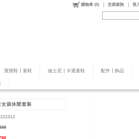
購物車
(
0
)
交易查詢
登入
寶寶鞋┃童鞋
迪士尼┃卡通童鞋
配件┃飾品
鞋
童女孩休閒套裝
221012
899
790