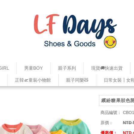
IRL
男童BOY
親子系列
現貨🚚快速出貨
正韓🛫童裝小物館
親子同樂🧸
日常女裝┃女
繽紛糖果狀色
商品編號：
CBO1
原價：
NTD 
優惠價：
NTD 