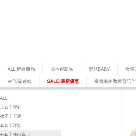
ALL|所有商品
🚀本週新品
嬰兒BABY
女童G
🛫代購|連線
SALE!最新優惠
童書繪本📚教育陪伴
ALL
上衣┃背心
裙子┃下著
套裝┃洋裝
外套┃外出背心