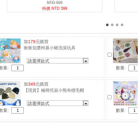
加
179
元購買
衝衝划槳柯基小豬洗澡玩具
請選擇款式
數量:
數量:
加
349
元購買
【現貨】極簡侘寂小熊布標毛帽
請選擇款式
數量:
數量: