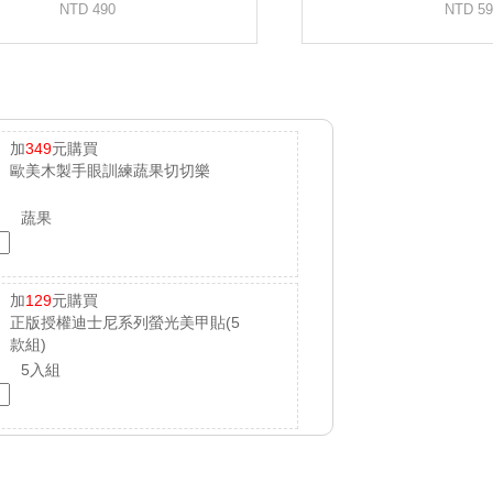
加
349
元購買
歐美木製手眼訓練蔬果切切樂
蔬果
加
129
元購買
正版授權迪士尼系列螢光美甲貼(5
款組)
5入組