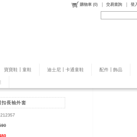
購物車
(
0
)
交易查詢
登入
寶寶鞋┃童鞋
迪士尼┃卡通童鞋
配件┃飾品
鞋
開扣長袖外套
212357
590
480