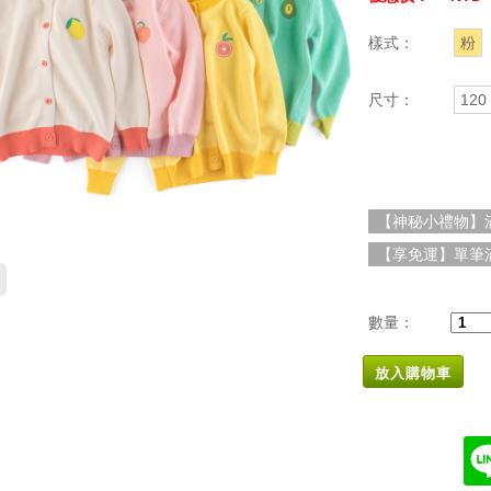
樣式：
粉
尺寸：
120
【神秘小禮物】滿
【享免運】單筆滿
數量：
放入購物車