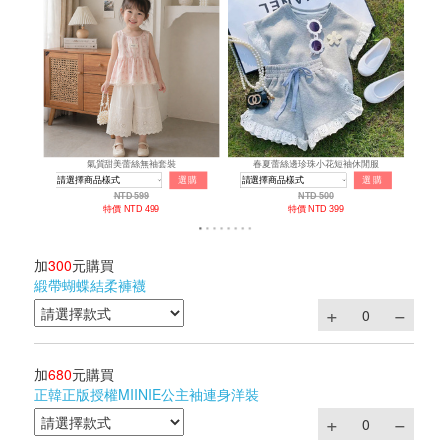
加
300
元購買
緞帶蝴蝶結柔褲襪
加
680
元購買
正韓正版授權MIINIE公主袖連身洋裝