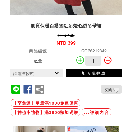
氣質保暖百搭酒紅吊燈心絨吊帶裙
NTD 499
NTD 399
商品編號
CGP6212342
數量
加入購物車
收藏
【享免運】單筆滿1000免運優惠
【神秘小禮物】滿3800額加碼贈
...詳細內容