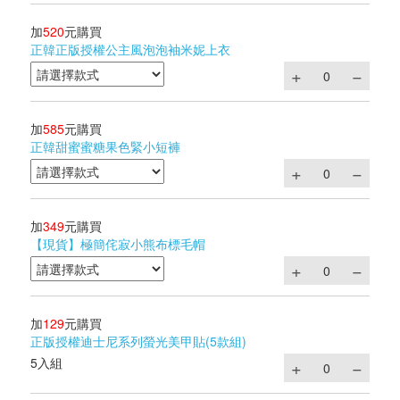
加
520
元購買
正韓正版授權公主風泡泡袖米妮上衣
加
585
元購買
正韓甜蜜蜜糖果色緊小短褲
加
349
元購買
【現貨】極簡侘寂小熊布標毛帽
加
129
元購買
正版授權迪士尼系列螢光美甲貼(5款組)
5入組