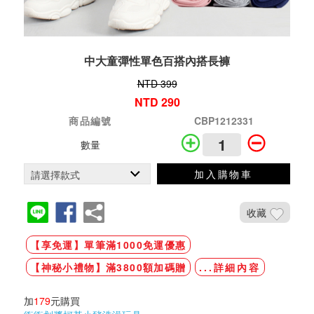
中大童彈性單色百搭內搭長褲
NTD 399
NTD 290
商品編號
CBP1212331
數量
加入購物車
收藏
【享免運】單筆滿1000免運優惠
【神秘小禮物】滿3800額加碼贈
...詳細內容
加
179
元購買