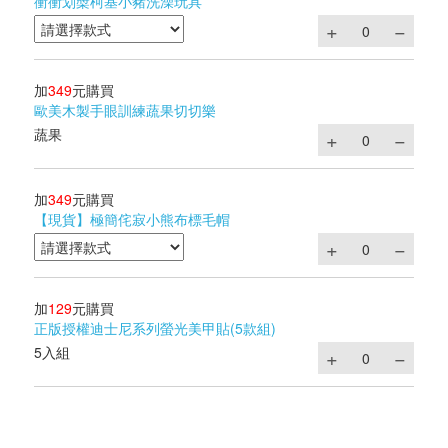
衝衝划槳柯基小豬洗澡玩具
加
349
元購買
歐美木製手眼訓練蔬果切切樂
蔬果
加
349
元購買
【現貨】極簡侘寂小熊布標毛帽
加
129
元購買
正版授權迪士尼系列螢光美甲貼(5款組)
5入組