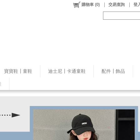
購物車
(
0
)
交易查詢
登入
寶寶鞋┃童鞋
迪士尼┃卡通童鞋
配件┃飾品
鞋