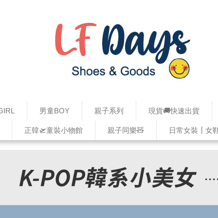
IRL
男童BOY
親子系列
現貨🚚快速出貨
正韓🛫童裝小物館
親子同樂🧸
日常女裝┃女