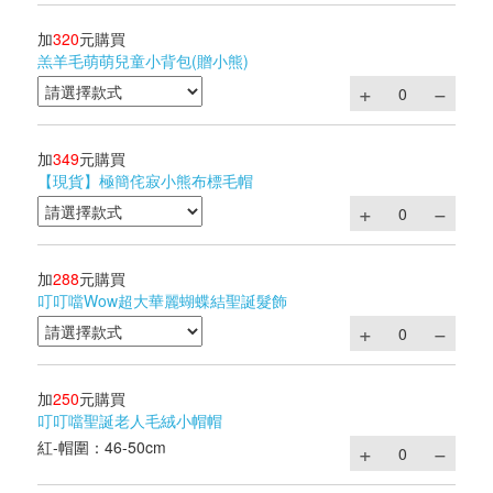
加
320
元購買
羔羊毛萌萌兒童小背包(贈小熊)
加
349
元購買
【現貨】極簡侘寂小熊布標毛帽
加
288
元購買
叮叮噹Wow超大華麗蝴蝶結聖誕髮飾
加
250
元購買
叮叮噹聖誕老人毛絨小帽帽
紅-帽圍：46-50cm