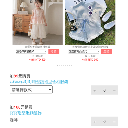
加
89
元購買
⋆𝓧𝓶𝓪𝓼⋆叮叮噹聖誕造型金框眼鏡
加
168
元購買
寶寶造型泡麵髮飾
咖啡