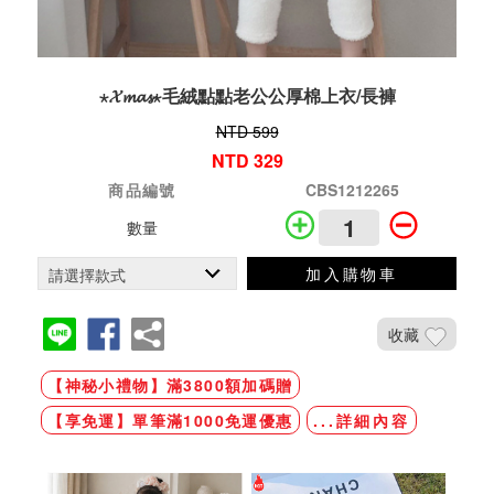
⋆𝓧𝓶𝓪𝓼⋆毛絨點點老公公厚棉上衣/長褲
NTD 599
NTD 329
商品編號
CBS1212265
數量
加入購物車
收藏
【神秘小禮物】滿3800額加碼贈
【享免運】單筆滿1000免運優惠
...詳細內容