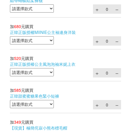
緞帶蝴蝶結柔褲襪
加
680
元購買
正韓正版授權MIINIE公主袖連身洋裝
加
520
元購買
正韓正版授權公主風泡泡袖米妮上衣
加
585
元購買
正韓甜蜜蜜糖果色緊小短褲
加
349
元購買
【現貨】極簡侘寂小熊布標毛帽