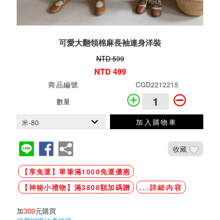
可愛大翻領棉麻長袖連身洋裝
NTD 599
NTD 499
商品編號
CGD2212215
數量
加入購物車
收藏
【享免運】單筆滿1000免運優惠
【神秘小禮物】滿3800額加碼贈
...詳細內容
加
300
元購買