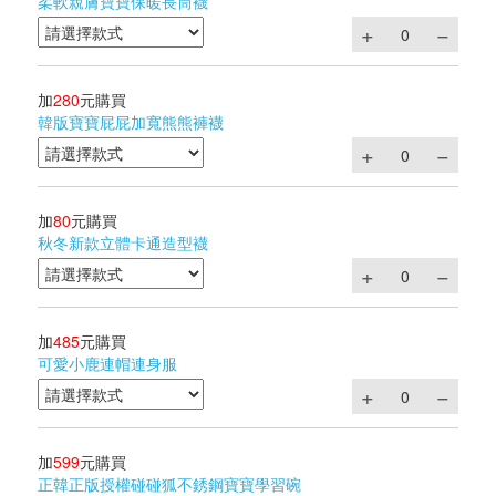
柔軟親膚寶寶保暖長筒襪
加
280
元購買
韓版寶寶屁屁加寬熊熊褲襪
加
80
元購買
秋冬新款立體卡通造型襪
加
485
元購買
可愛小鹿連帽連身服
加
599
元購買
正韓正版授權碰碰狐不銹鋼寶寶學習碗