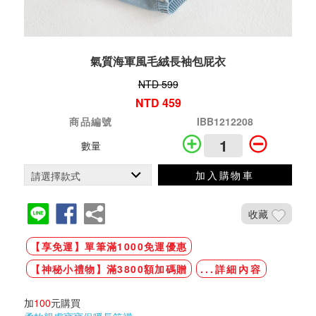
氣質海軍風毛絨長袖包屁衣
NTD 599
NTD 459
商品編號
IBB1212208
數量
加入購物車
收藏
【享免運】單筆滿1000免運優惠
【神秘小禮物】滿3800額加碼贈
...詳細內容
加
100
元購買