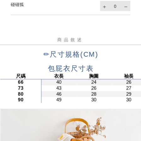
碰碰狐
商品敘述