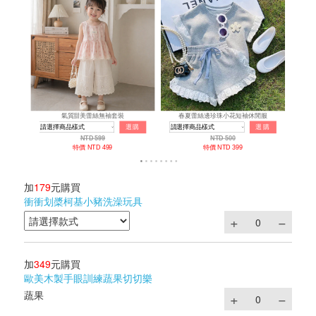
加
179
元購買
衝衝划槳柯基小豬洗澡玩具
加
349
元購買
歐美木製手眼訓練蔬果切切樂
蔬果