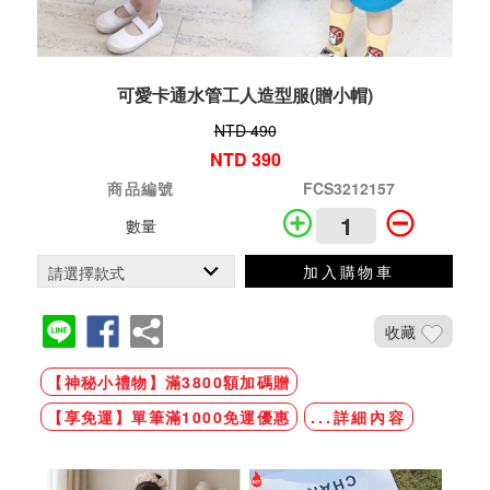
可愛卡通水管工人造型服(贈小帽)
NTD 490
NTD 390
商品編號
FCS3212157
數量
加入購物車
收藏
【神秘小禮物】滿3800額加碼贈
【享免運】單筆滿1000免運優惠
...詳細內容