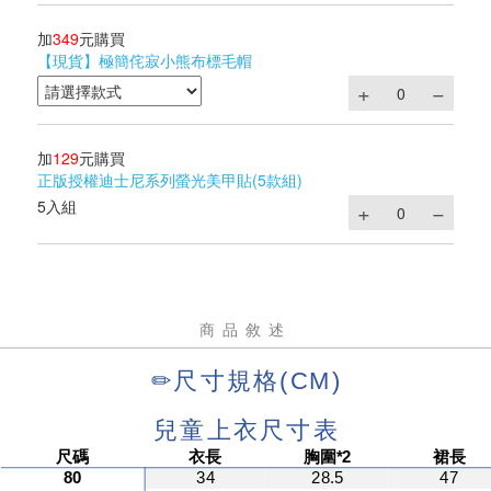
加
349
元購買
【現貨】極簡侘寂小熊布標毛帽
加
129
元購買
正版授權迪士尼系列螢光美甲貼(5款組)
5入組
商品敘述