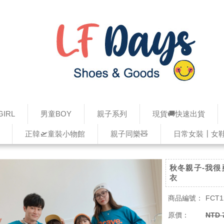
IRL
男童BOY
親子系列
現貨🚚快速出貨
正韓🛫童裝小物館
親子同樂🧸
日常女裝┃女
秋冬親子-我很
衣
商品編號：
FCT1
原價：
NTD 