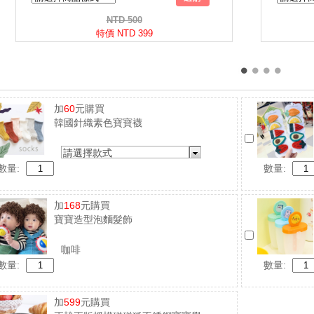
加
60
元購買
韓國針織素色寶寶襪
請選擇款式
數量:
數量:
加
168
元購買
寶寶造型泡麵髮飾
咖啡
數量:
數量:
加
599
元購買