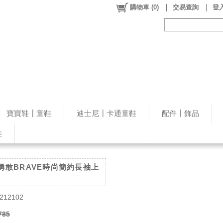
購物車
(
0
)
交易查詢
登入
寶寶鞋┃童鞋
迪士尼┃卡通童鞋
配件┃飾品
鞋
勇敢BRAVE時尚簡約長袖上
212102
785