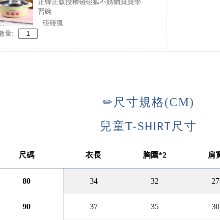
正韓正版授權碰碰狐不銹鋼寶寶學
習碗
碰碰狐
數量: