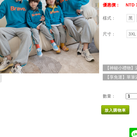
優惠價：
NTD 
樣式：
黑
尺寸：
3XL
【神秘小禮物】滿
【享免運】單筆滿
數量：
放入購物車