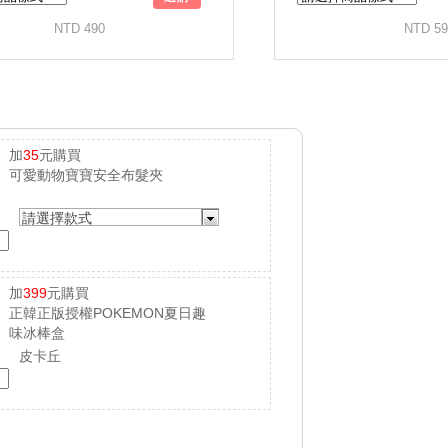
加
35
元購買
可愛動物寶寶安全布髮夾
請選擇款式
加
399
元購買
正韓正版授權POKEMON夏日趣
味冰棒盒
皮卡丘