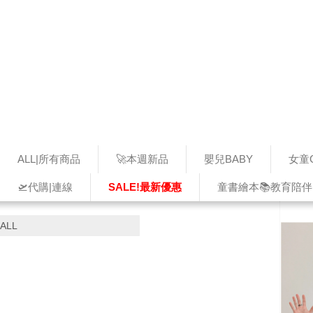
ALL|所有商品
🚀本週新品
嬰兒BABY
女童G
🛫代購|連線
SALE!最新優惠
童書繪本📚教育陪伴
ALL