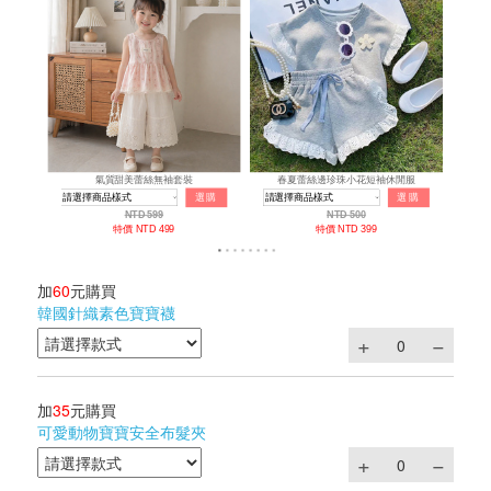
加
60
元購買
韓國針織素色寶寶襪
加
35
元購買
可愛動物寶寶安全布髮夾