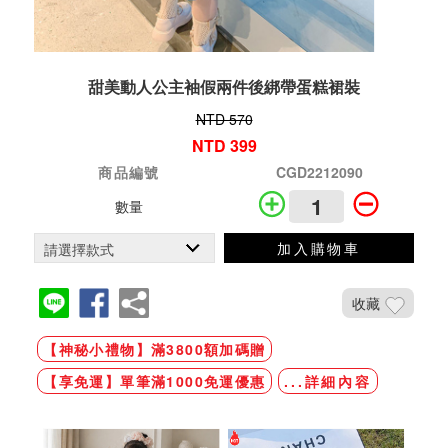
甜美動人公主袖假兩件後綁帶蛋糕裙裝
NTD 570
NTD 399
商品編號
CGD2212090
數量
加入購物車
收藏
【神秘小禮物】滿3800額加碼贈
【享免運】單筆滿1000免運優惠
...詳細內容