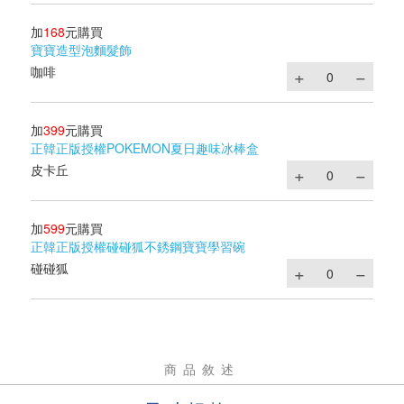
加
168
元購買
寶寶造型泡麵髮飾
咖啡
加
399
元購買
正韓正版授權POKEMON夏日趣味冰棒盒
皮卡丘
加
599
元購買
正韓正版授權碰碰狐不銹鋼寶寶學習碗
碰碰狐
商品敘述