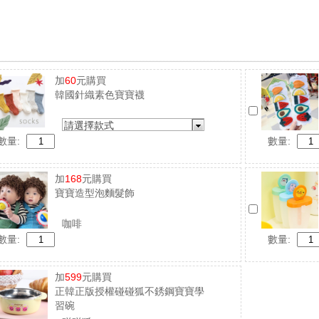
加
60
元購買
韓國針織素色寶寶襪
請選擇款式
數量:
數量:
加
168
元購買
寶寶造型泡麵髮飾
咖啡
數量:
數量:
加
599
元購買
正韓正版授權碰碰狐不銹鋼寶寶學
習碗