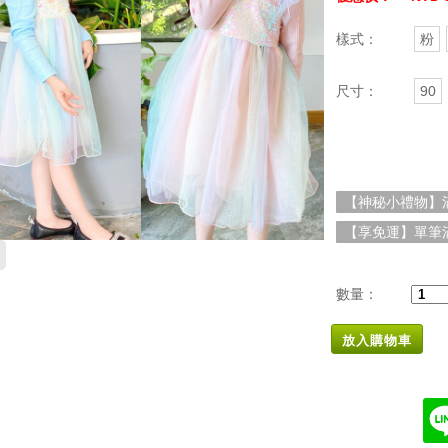
樣式：
粉
尺寸：
90
【神秘小禮物】滿
【享免運】單筆滿
數量：
放入購物車