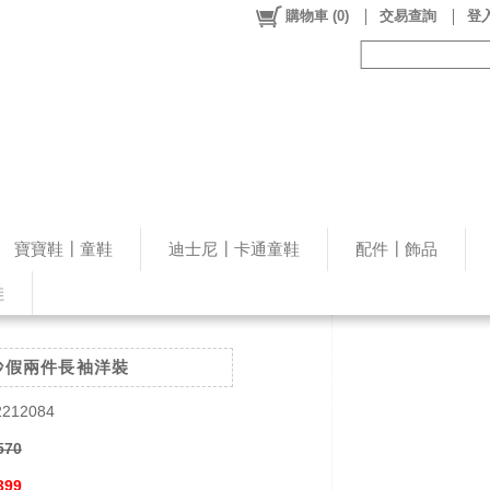
購物車
(
0
)
交易查詢
登入
寶寶鞋┃童鞋
迪士尼┃卡通童鞋
配件┃飾品
鞋
紗假兩件長袖洋裝
212084
570
399