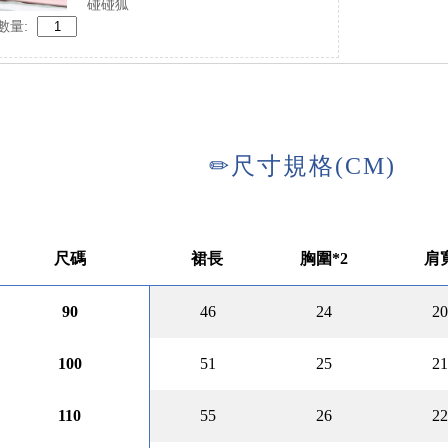
碰碰狐
數量: