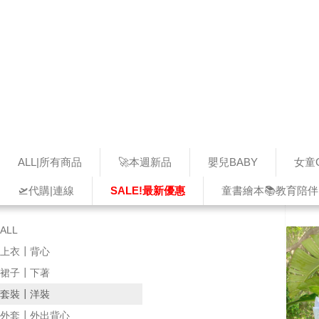
ALL|所有商品
🚀本週新品
嬰兒BABY
女童G
🛫代購|連線
SALE!最新優惠
童書繪本📚教育陪伴
ALL
上衣┃背心
裙子┃下著
套裝┃洋裝
外套┃外出背心