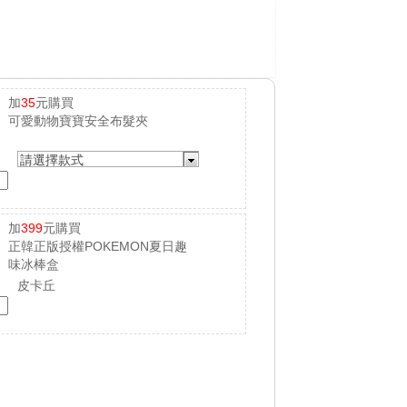
加
35
元購買
可愛動物寶寶安全布髮夾
請選擇款式
加
399
元購買
正韓正版授權POKEMON夏日趣
味冰棒盒
皮卡丘