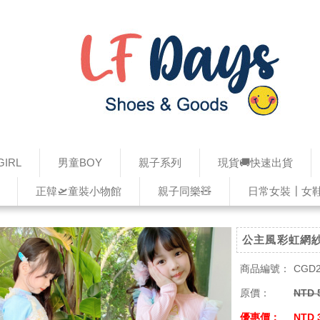
IRL
男童BOY
親子系列
現貨🚚快速出貨
正韓🛫童裝小物館
親子同樂🧸
日常女裝┃女
公主風彩虹網
商品編號：
CGD2
原價：
NTD 
優惠價：
NTD 