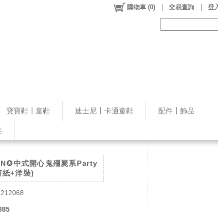
購物車
(
0
)
交易查詢
登入
寶寶鞋┃童鞋
迪士尼┃卡通童鞋
配件┃飾品
鞋
EN✪中式開心鬼殭屍系Party
符紙+洋裝)
212068
885