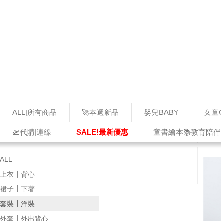
ALL|所有商品
🚀本週新品
嬰兒BABY
女童G
🛫代購|連線
SALE!最新優惠
童書繪本📚教育陪伴
ALL
上衣┃背心
裙子┃下著
套裝┃洋裝
外套┃外出背心