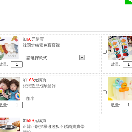
加
60
元購買
韓國針織素色寶寶襪
請選擇款式
數量:
數量:
加
168
元購買
寶寶造型泡麵髮飾
咖啡
數量:
數量:
加
599
元購買
正韓正版授權碰碰狐不銹鋼寶寶學