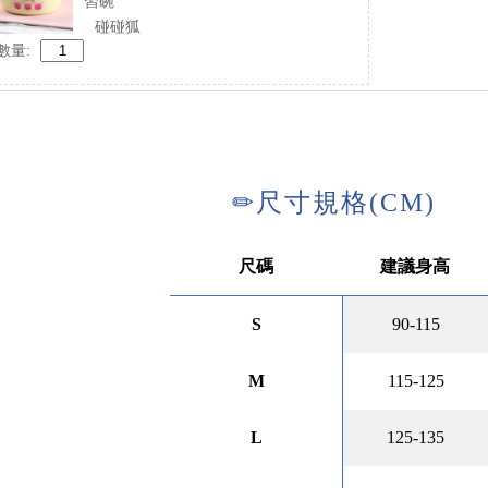
習碗
碰碰狐
數量: