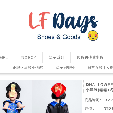
IRL
男童BOY
親子系列
現貨🚚快速出貨
正韓🛫童裝小物館
親子同樂🧸
日常女裝┃女
✪HALLOWE
小洋裝(帽帽+
商品編號：
CGS2
原價：
NTD 