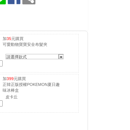
加
35
元購買
可愛動物寶寶安全布髮夾
請選擇款式
加
399
元購買
正韓正版授權POKEMON夏日趣
味冰棒盒
皮卡丘