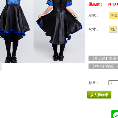
優惠價：
NTD 
樣式：
黑藍
尺寸：
XL
【享免運】單筆滿
【神秘小禮物】滿
數量：
放入購物車