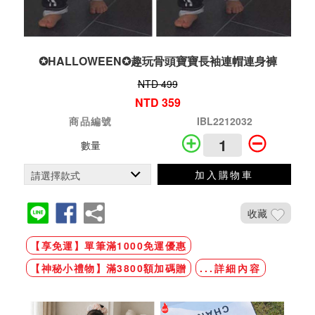
✪HALLOWEEN✪趣玩骨頭寶寶長袖連帽連身褲
NTD 499
NTD 359
商品編號
IBL2212032
數量
加入購物車
收藏
【享免運】單筆滿1000免運優惠
【神秘小禮物】滿3800額加碼贈
...詳細內容