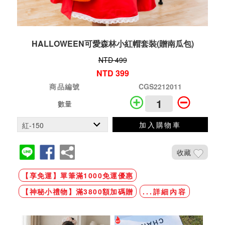
HALLOWEEN可愛森林小紅帽套裝(贈南瓜包)
NTD 499
NTD 399
商品編號
CGS2212011
數量
加入購物車
收藏
【享免運】單筆滿1000免運優惠
【神秘小禮物】滿3800額加碼贈
...詳細內容