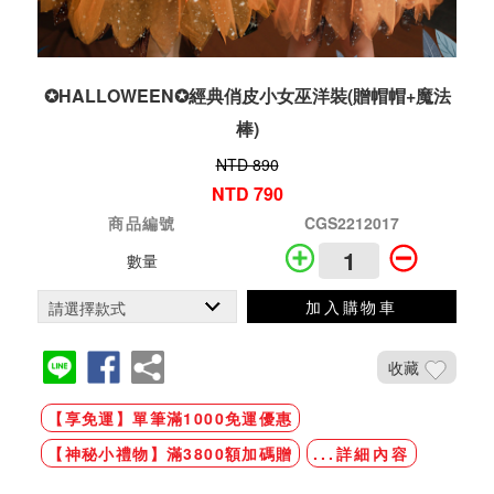
✪HALLOWEEN✪經典俏皮小女巫洋裝(贈帽帽+魔法
棒)
NTD 890
NTD 790
商品編號
CGS2212017
數量
加入購物車
收藏
【享免運】單筆滿1000免運優惠
【神秘小禮物】滿3800額加碼贈
...詳細內容