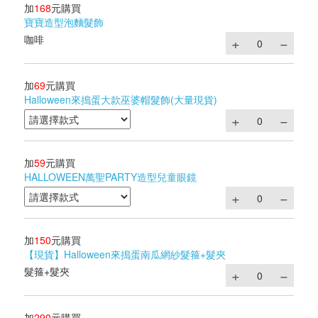
加
168
元購買
寶寶造型泡麵髮飾
咖啡
加
69
元購買
Halloween來搗蛋大款巫婆帽髮飾(大量現貨)
加
59
元購買
HALLOWEEN萬聖PARTY造型兒童眼鏡
加
150
元購買
【現貨】Halloween來搗蛋南瓜網紗髮箍+髮夾
髮箍+髮夾
加
290
元購買