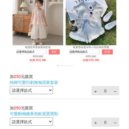
加
230
元購買
純棉可愛印刷無袖居家套裝
加
250
元購買
可愛動物糖果色軟底寶寶鞋