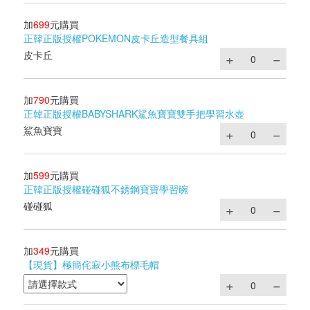
加
699
元購買
正韓正版授權POKEMON皮卡丘造型餐具組
皮卡丘
加
790
元購買
正韓正版授權BABYSHARK鯊魚寶寶雙手把學習水壺
鯊魚寶寶
加
599
元購買
正韓正版授權碰碰狐不銹鋼寶寶學習碗
碰碰狐
加
349
元購買
【現貨】極簡侘寂小熊布標毛帽