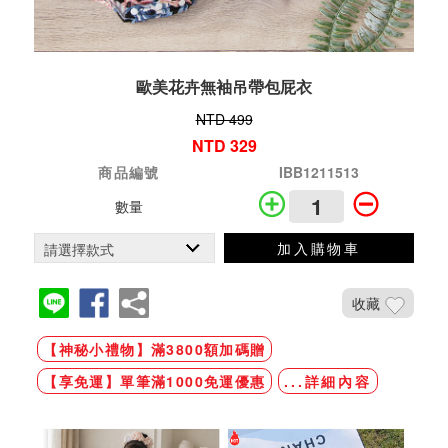
歐美花卉無袖吊帶包屁衣
NTD 499
NTD 329
商品編號
IBB1211513
數量
加入購物車
收藏
【神秘小禮物】滿3800額加碼贈
【享免運】單筆滿1000免運優惠
...詳細內容