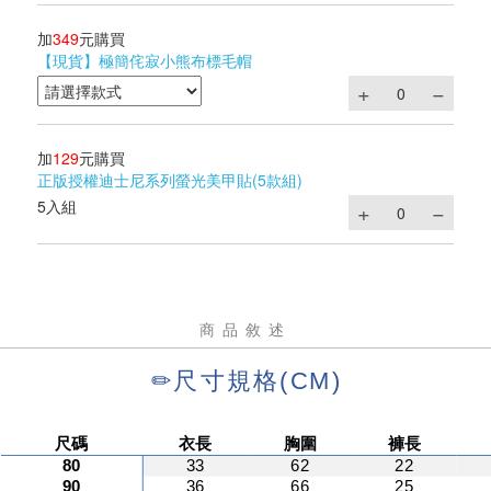
加
349
元購買
【現貨】極簡侘寂小熊布標毛帽
加
129
元購買
正版授權迪士尼系列螢光美甲貼(5款組)
5入組
商品敘述