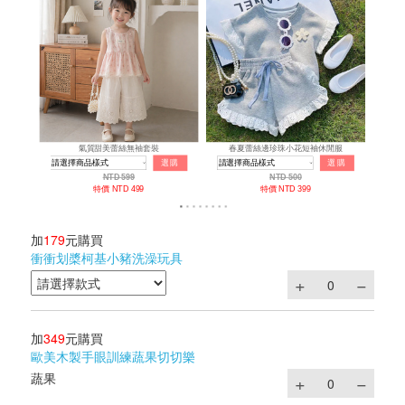
加
179
元購買
衝衝划槳柯基小豬洗澡玩具
加
349
元購買
歐美木製手眼訓練蔬果切切樂
蔬果