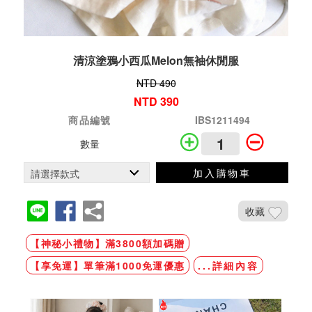
清涼塗鴉小西瓜Melon無袖休閒服
NTD 490
NTD 390
商品編號
IBS1211494
數量
加入購物車
收藏
【神秘小禮物】滿3800額加碼贈
【享免運】單筆滿1000免運優惠
...詳細內容