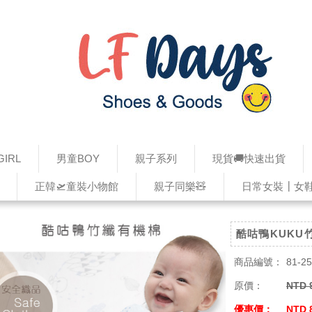
IRL
男童BOY
親子系列
現貨🚚快速出貨
正韓🛫童裝小物館
親子同樂🧸
日常女裝┃女
酷咕鴨KUKU
商品編號：
81-2
原價：
NTD 
優惠價：
NTD 