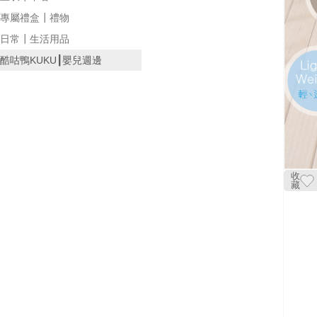
專屬禮盒┃禮物
日常┃生活用品
酷咕鴨KUKU┃嬰兒週邊
收
藏