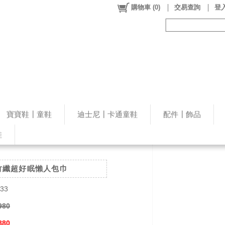
購物車
(
0
)
交易查詢
登入
寶寶鞋┃童鞋
迪士尼┃卡通童鞋
配件┃飾品
鞋
竹纖超好眠懶人包巾
533
980
880