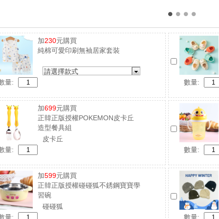
加
230
元購買
純棉可愛印刷無袖居家套裝
請選擇款式
數量:
數量:
加
699
元購買
正韓正版授權POKEMON皮卡丘
造型餐具組
皮卡丘
數量:
數量:
加
599
元購買
正韓正版授權碰碰狐不銹鋼寶寶學
習碗
碰碰狐
數量:
數量: