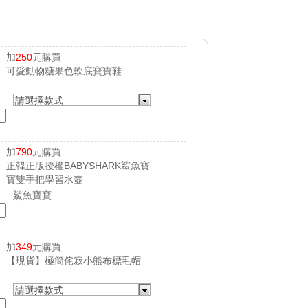
加
250
元購買
可愛動物糖果色軟底寶寶鞋
請選擇款式
加
790
元購買
正韓正版授權BABYSHARK鯊魚寶
寶雙手把學習水壺
鯊魚寶寶
加
349
元購買
【現貨】極簡侘寂小熊布標毛帽
請選擇款式