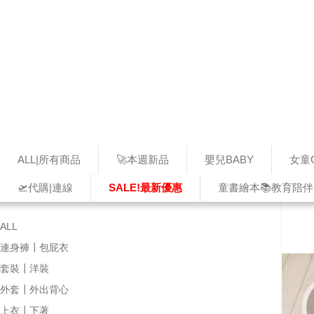
ALL|所有商品
🚀本週新品
嬰兒BABY
女童G
🛫代購|連線
SALE!最新優惠
童書繪本📚教育陪伴
ALL
連身褲┃包屁衣
套裝┃洋裝
外套┃外出背心
上衣┃下著