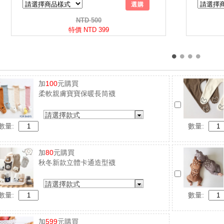
加
100
元購買
柔軟親膚寶寶保暖長筒襪
請選擇款式
數量:
數量:
加
80
元購買
秋冬新款立體卡通造型襪
請選擇款式
數量:
數量:
加
599
元購買