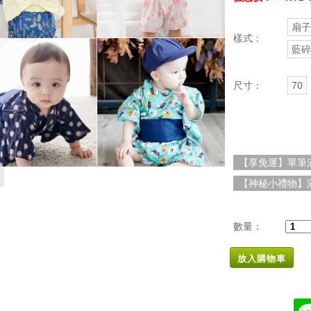
扇子
樣式：
藍碎
尺寸：
70
【享免運】單筆滿
【神秘小禮物】滿
數量：
放入購物車