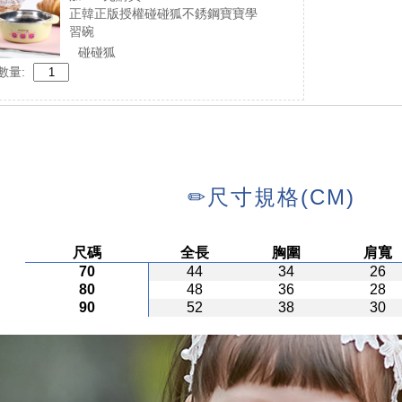
正韓正版授權碰碰狐不銹鋼寶寶學
習碗
碰碰狐
數量: