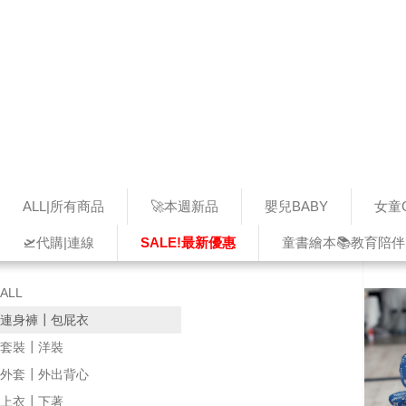
ALL|所有商品
🚀本週新品
嬰兒BABY
女童G
🛫代購|連線
SALE!最新優惠
童書繪本📚教育陪伴
ALL
連身褲┃包屁衣
套裝┃洋裝
外套┃外出背心
上衣┃下著