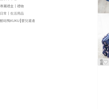
專屬禮盒┃禮物
日常┃生活用品
酷咕鴨KUKU┃嬰兒週邊
收
藏