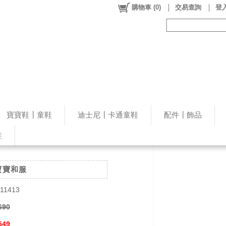
購物車
(
0
)
交易查詢
登入
寶寶鞋┃童鞋
迪士尼┃卡通童鞋
配件┃飾品
鞋
寶寶和服
211413
690
549