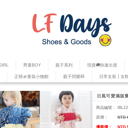
IRL
男童BOY
親子系列
現貨🚚快速出貨
正韓🛫童裝小物館
親子同樂🧸
日常女裝┃女
日風可愛滿版
商品編號：
IBL2
原價：
NTD 
優惠價：
NTD 