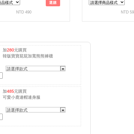
加
280
元購買
韓版寶寶屁屁加寬熊熊褲襪
請選擇款式
加
485
元購買
可愛小鹿連帽連身服
請選擇款式