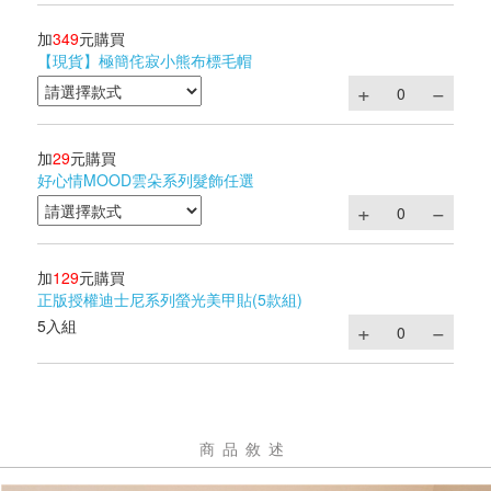
加
349
元購買
【現貨】極簡侘寂小熊布標毛帽
加
29
元購買
好心情MOOD雲朵系列髮飾任選
加
129
元購買
正版授權迪士尼系列螢光美甲貼(5款組)
5入組
商品敘述