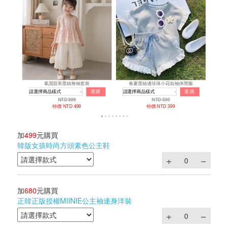
加
499
元購買
韓版女孩時尚方頭素色公主鞋
加
680
元購買
正韓正版授權MIINIE公主袖連身洋裝