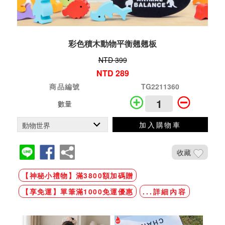
彩色積木動物平衡翹翹板
NTD 399
NTD 289
商品編號
TG2211360
數量
加入購物車
收藏
【神秘小禮物】滿3800額加碼贈
【享免運】單筆滿1000免運優惠
...詳細內容