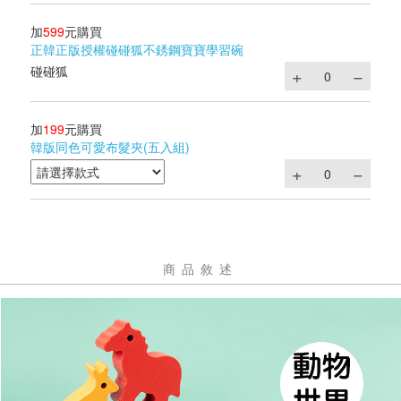
加
599
元購買
正韓正版授權碰碰狐不銹鋼寶寶學習碗
碰碰狐
加
199
元購買
韓版同色可愛布髮夾(五入組)
商品敘述