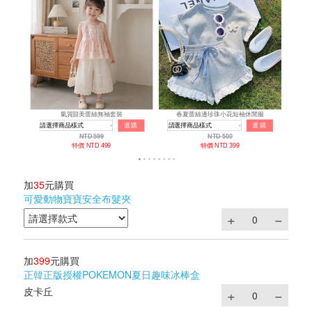
加
35
元購買
可愛動物寶寶安全布髮夾
加
399
元購買
正韓正版授權POKEMON夏日趣味冰棒盒
皮卡丘