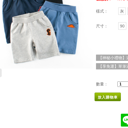
樣式：
灰
尺寸：
90
【神秘小禮物】滿
【享免運】單筆滿
數量：
放入購物車