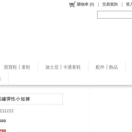
購物車
(
0
)
交易查詢
登入
寶寶鞋┃童鞋
迪士尼┃卡通童鞋
配件┃飾品
鞋
刺繡彈性小短褲
211222
399
299