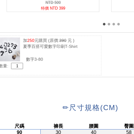
加
250
元購買
(原價:
390
元 )
夏季百搭可愛數字印刷T-Shirt
數字3-80
數量: