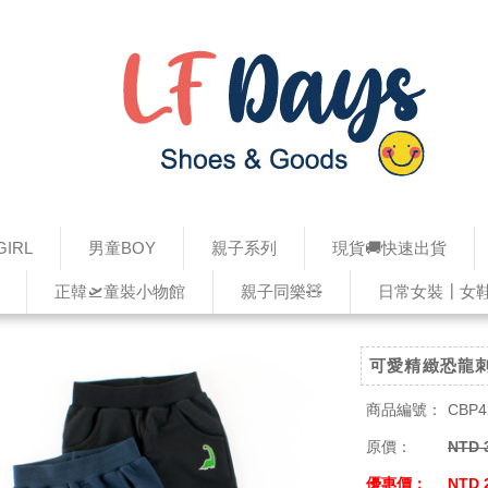
IRL
男童BOY
親子系列
現貨🚚快速出貨
正韓🛫童裝小物館
親子同樂🧸
日常女裝┃女
可愛精緻恐龍
商品編號：
CBP4
原價：
NTD 
優惠價：
NTD 