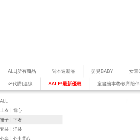
ALL|所有商品
🚀本週新品
嬰兒BABY
女童G
🛫代購|連線
SALE!最新優惠
童書繪本📚教育陪伴
ALL
上衣┃背心
裙子┃下著
套裝┃洋裝
外套┃外出背心