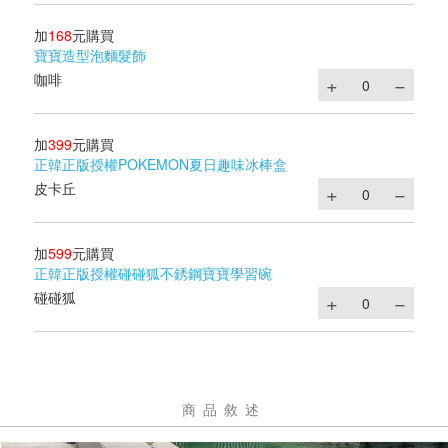
加
168
元購買
寶寶造型泡麵髮飾
咖啡
加
399
元購買
正韓正版授權POKEMON夏日趣味冰棒盒
皮卡丘
加
599
元購買
正韓正版授權碰碰狐不銹鋼寶寶學習碗
碰碰狐
商品敘述