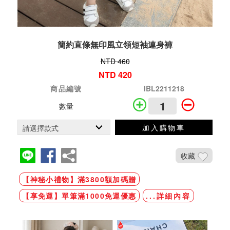
簡約直條無印風立領短袖連身褲
NTD 460
NTD 420
商品編號
IBL2211218
數量
加入購物車
收藏
【神秘小禮物】滿3800額加碼贈
【享免運】單筆滿1000免運優惠
...詳細內容