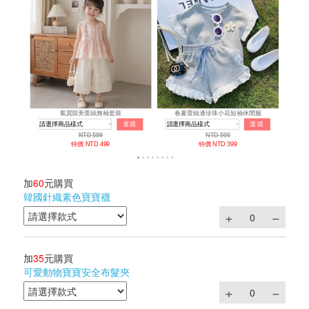
加
60
元購買
韓國針織素色寶寶襪
加
35
元購買
可愛動物寶寶安全布髮夾