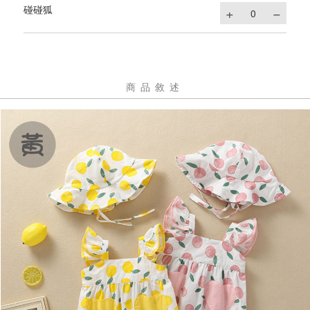
碰碰狐
商品敘述