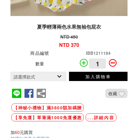
夏季輕薄兩色水果無袖包屁衣
NTD 450
NTD 370
商品編號
IBB1211194
數量
加入購物車
收藏
【神秘小禮物】滿3800額加碼贈
【享免運】單筆滿1000免運優惠
...詳細內容
加
60
元購買