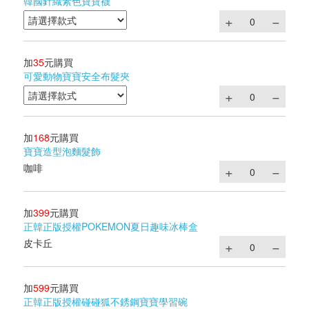
韓國針織素色寶寶襪
加
35
元購買
可愛動物寶寶安全布髮夾
加
168
元購買
寶寶造型泡麵髮飾
咖啡
加
399
元購買
正韓正版授權POKEMON夏日趣味冰棒盒
皮卡丘
加
599
元購買
正韓正版授權碰碰狐不銹鋼寶寶學習碗