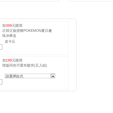
加
399
元購買
正韓正版授權POKEMON夏日趣
味冰棒盒
皮卡丘
加
199
元購買
韓版同色可愛布髮夾(五入組)
請選擇款式