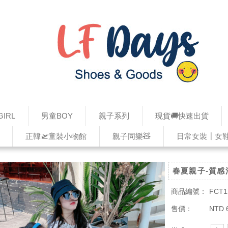
IRL
男童BOY
親子系列
現貨🚚快速出貨
正韓🛫童裝小物館
親子同樂🧸
日常女裝┃女
春夏親子-質
商品編號：
FCT1
售價：
NTD 