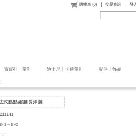
購物車
(
0
)
交易查詢
登入
寶寶鞋┃童鞋
迪士尼┃卡通童鞋
配件┃飾品
鞋
感法式點點縮腰長洋裝
211141
690 ~ 890