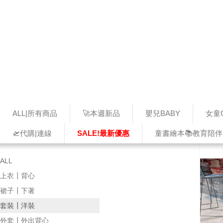
ALL|所有商品
🚀本週新品
嬰兒BABY
女童G
🛫代購|連線
SALE!最新優惠
童書繪本📚教育陪伴
ALL
上衣┃背心
裙子┃下著
套裝┃洋裝
外套┃外出背心