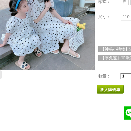
樣式：
白
尺寸：
110
【神秘小禮物】滿
【享免運】單筆滿
數量：
放入購物車