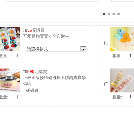
加
35
元購買
可愛動物寶寶安全布髮夾
請選擇款式
數量:
數量:
加
599
元購買
正韓正版授權碰碰狐不銹鋼寶寶學
習碗
碰碰狐
數量:
數量: