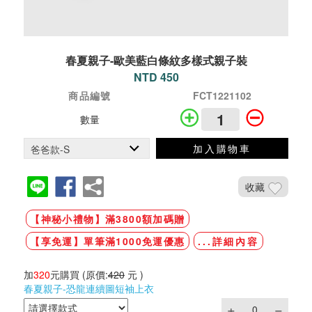
春夏親子-歐美藍白條紋多樣式親子裝
NTD 450
商品編號
FCT1221102
數量
加入購物車
收藏
【神秘小禮物】滿3800額加碼贈
【享免運】單筆滿1000免運優惠
...詳細內容
加
320
元購買
(原價:
420
元 )
春夏親子-恐龍連續圖短袖上衣