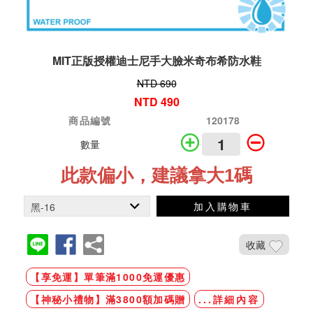
MIT正版授權迪士尼手大臉米奇布希防水鞋
NTD 690
NTD 490
商品編號
120178
數量
此款偏小，建議拿大1碼
加入購物車
收藏
【享免運】單筆滿1000免運優惠
【神秘小禮物】滿3800額加碼贈
...詳細內容