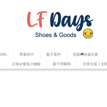
IRL
男童BOY
親子系列
現貨🚚快速出貨
正韓🛫童裝小物館
親子同樂🧸
日常女裝┃女