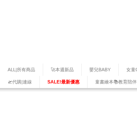
ALL|所有商品
🚀本週新品
嬰兒BABY
女童G
🛫代購|連線
SALE!最新優惠
童書繪本📚教育陪伴