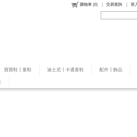
購物車
(
0
)
交易查詢
登入
寶寶鞋┃童鞋
迪士尼┃卡通童鞋
配件┃飾品
鞋