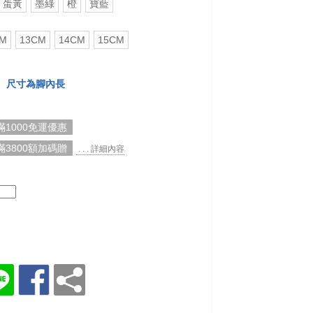
蛋黃
墨綠
橙
寶藍
CM
13CM
14CM
15CM
尺寸為腳內長
1000免運優惠
3800額加碼贈
. . . 詳細內容