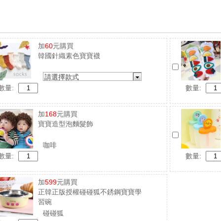
加
60
元購買
韓國針織素色寶寶襪
請選擇款式
數量:
數量:
加
168
元購買
寶寶造型泡麵髮飾
咖啡
數量:
數量:
加
599
元購買
正韓正版授權碰碰狐不銹鋼寶寶學
習碗
碰碰狐