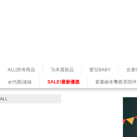
ALL|所有商品
🚀本週新品
嬰兒BABY
女童G
🛫代購|連線
SALE!最新優惠
童書繪本📚教育陪伴
ALL