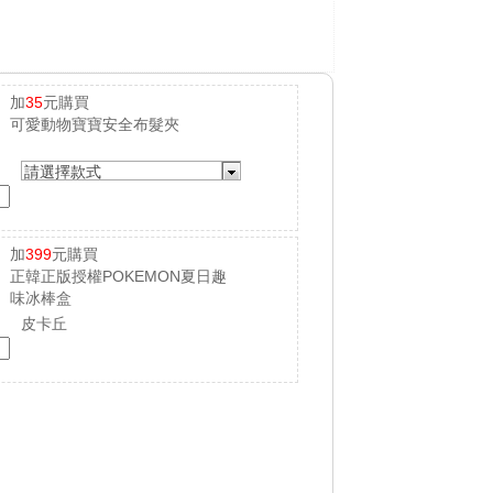
加
35
元購買
可愛動物寶寶安全布髮夾
請選擇款式
加
399
元購買
正韓正版授權POKEMON夏日趣
味冰棒盒
皮卡丘