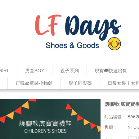
IRL
男童BOY
親子系列
現貨🚚快速出貨
正韓🛫童裝小物館
親子同樂🧸
日常女裝┃女
護腳軟底寶寶
商品編號：
BA62
售價：
NTD 