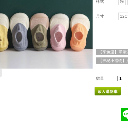
樣式：
粉
尺寸：
12
【享免運】單筆滿
【神秘小禮物】滿
數量：
放入購物車