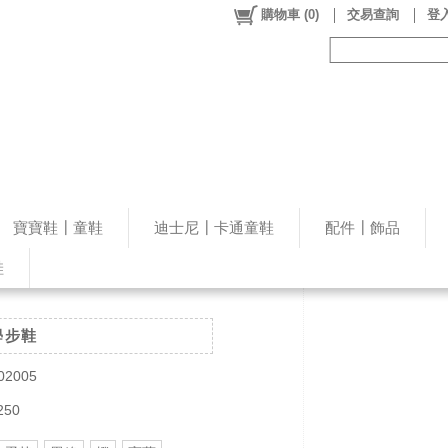
購物車
(
0
)
交易查詢
登入
寶寶鞋┃童鞋
迪士尼┃卡通童鞋
配件┃飾品
鞋
學步鞋
02005
250