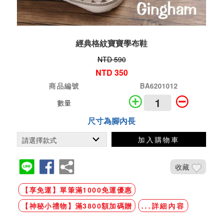
經典格紋寶寶學布鞋
NTD 590
NTD 350
商品編號
BA6201012
數量
尺寸為腳內長
加入購物車
收藏
【享免運】單筆滿1000免運優惠
【神秘小禮物】滿3800額加碼贈
...詳細內容