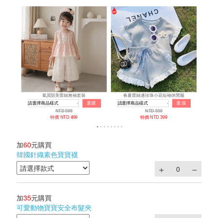
加
60
元購買
韓國針織素色寶寶襪
加
35
元購買
可愛動物寶寶安全布髮夾