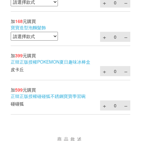
加
168
元購買
寶寶造型泡麵髮飾
加
399
元購買
正韓正版授權POKEMON夏日趣味冰棒盒
皮卡丘
加
599
元購買
正韓正版授權碰碰狐不銹鋼寶寶學習碗
碰碰狐
商品敘述